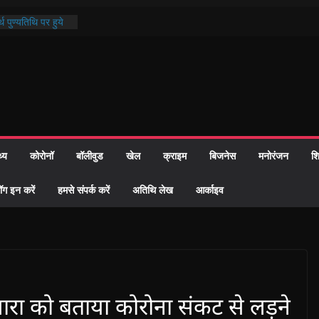
्रशासन की तत्परता:
प्रमाण-पत्र
थ पुण्यतिथि पर हुये
 पाठ में भक्ति रस में
ाज को केवल वोट बैंक
नहीं दी – सैफी
 जितेन्द्र को मौके
मांतरण
पर हुआ 26 यूनिट
थ्य
कोरोनॉ
बॉलीवुड
खेल
क्राइम
बिजनेस
मनोरंजन
शि
ॉग इन करें
हमसे संपर्क करें
अतिथि लेख
आर्काइव
ार धारा को बताया कोरोना संकट से लड़ने