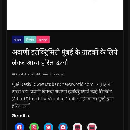
गैजेट्स
बिजनेस
महाराष्ट्र
अदाणी इलेक्ट्रिसिटी मुंबई के ग्राहकों के लिये
लेकर आया हरित ऊर्जा
April 8, 2021
Umesh Saxena
मुंबई.Desk/ @www.rubarunewsworld.com>> मुंबई का
सबसे बड़ा बिजली वितरक अदाणी इलेक्ट्रिसिटी मुंबई लिमिटेड
(Adani Electricity Mumbai Limitedएईएमएल) मुंबई द्वारा
हरित ऊर्जा
Share this:
C
C
C
C
C
C