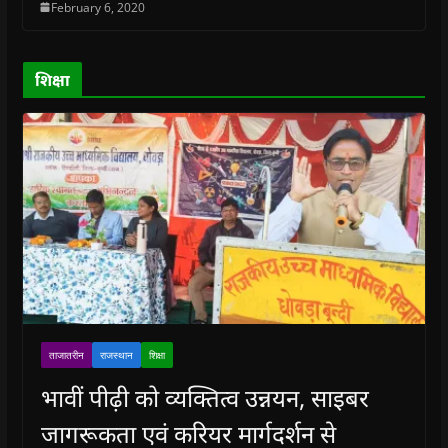
February 6, 2020
d
d
o
d
w
o
o
w
o
w
w
w
)
w
i
)
)
)
n
d
o
शिक्षा
w
)
ताजातरीन
राजस्थान
शिक्षा
भावीं पीढ़ी को व्यक्तित्व उन्नयन, साइबर
जागरूकता एवं करियर मार्गदर्शन से