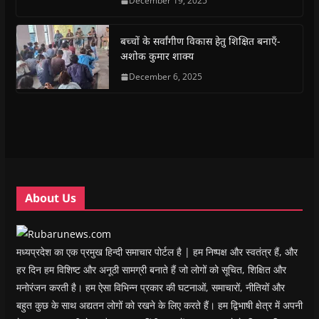
December 19, 2025
b
s
t
g
i
o
o
A
e
r
n
a
o
p
r
a
n
f
k
p
(
m
e
r
(
(
O
(
w
i
बच्चों के सर्वांगीण विकास हेतु शिक्षित बनाएँ-
O
O
p
O
w
e
अशोक कुमार शाक्य
p
p
e
p
i
n
e
e
n
e
n
d
n
n
s
December 6, 2025
n
d
(
s
s
i
s
o
O
i
i
n
i
w
p
n
n
n
n
)
e
n
n
e
n
n
e
e
w
e
s
w
w
w
w
i
w
w
i
w
n
i
i
n
i
n
n
n
d
n
e
d
d
o
d
w
o
o
w
o
w
w
w
)
w
i
About Us
)
)
)
n
d
o
w
)
मध्यप्रदेश का एक प्रमुख हिन्दी समाचार पोर्टल है | हम निष्पक्ष और स्वतंत्र हैं, और
हर दिन हम विशिष्ट और अनूठी सामग्री बनाते हैं जो लोगों को सूचित, शिक्षित और
मनोरंजन करती है। हम ऐसा विभिन्न प्रकार की घटनाओं, समाचारों, नीतियों और
बहुत कुछ के साथ अद्यतन लोगों को रखने के लिए करते हैं। हम द्विभाषी क्षेत्र में अपनी