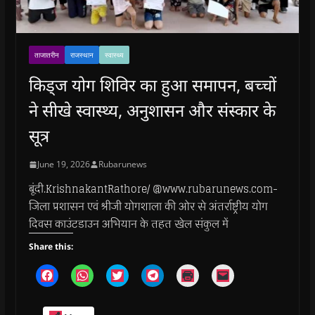
ताजातरीन
राजस्थान
स्वास्थ्य
किड्ज योग शिविर का हुआ समापन, बच्चों
ने सीखे स्वास्थ्य, अनुशासन और संस्कार के
सूत्र
June 19, 2026
Rubarunews
बूंदी.KrishnakantRathore/ @www.rubarunews.com-
जिला प्रशासन एवं श्रीजी योगशाला की ओर से अंतर्राष्ट्रीय योग
दिवस काउंटडाउन अभियान के तहत खेल संकुल में
Share this:
C
C
C
C
C
C
l
l
l
l
l
l
i
i
i
i
i
i
c
c
c
c
c
c
k
k
k
k
k
k