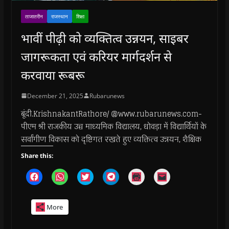
ताजातरीन
राजस्थान
शिक्षा
भावीं पीढ़ी को व्यक्तित्व उन्नयन, साइबर
जागरूकता एवं करियर मार्गदर्शन से
करवाया रूबरू
December 21, 2025
Rubarunews
बूंदी.KrishnakantRathore/ @www.rubarunews.com-
पीएम श्री राजकीय उच्च माध्यमिक विद्यालय, धोवड़ा में विद्यार्थियों के
सर्वांगीण विकास को दृष्टिगत रखते हुए व्यक्तित्व उन्नयन, शैक्षिक
Share this:
C
C
C
C
C
C
l
l
l
l
l
l
i
i
i
i
i
i
c
c
c
c
c
c
k
k
k
k
k
k
More
t
t
t
t
t
t
o
o
o
o
o
o
s
s
s
s
p
e
h
h
h
h
r
m