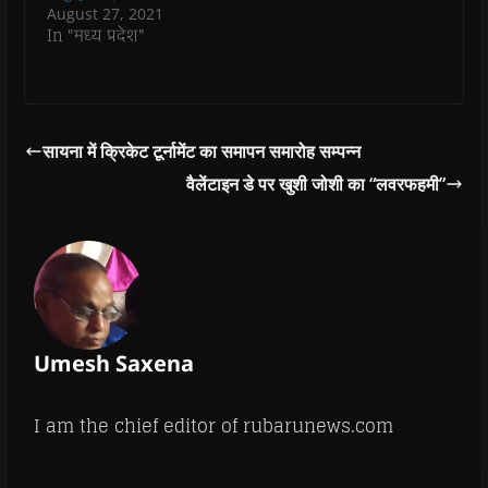
w
w
)
w
i
August 27, 2021
)
)
)
n
d
In "मध्य प्रदेश"
o
w
)
सायना में क्रिकेट टूर्नामेंट का समापन समारोह सम्पन्न
वैलेंटाइन डे पर खुशी जोशी का “लवरफहमी”
Umesh Saxena
I am the chief editor of rubarunews.com