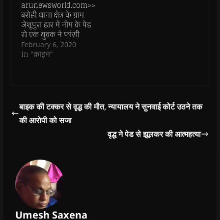
e
e
w
e
s
arunewsworld.com>>
हिलाकर रख दिया। पुलिस
गांव के पास में ही…
w
w
w
w
i
बरोही थाना क्षेत्र के ग्राम
w
w
i
w
n
को जब पीएम रिपोर्ट…
i
i
n
i
n
जेशूपुरा हार में नीम के पेड
n
n
d
n
e
d
d
o
d
w
से एक युवक ने फांसी
o
o
w
o
w
लगाकर आत्महत्या कर
February 6, 2020
w
w
)
w
i
)
)
)
n
ली, जब ग्रामीणों ने उसे
In "क्राइम"
d
फांसी पर हार में झूलते हुए
o
w
देखा तो इसकी सूचना
)
पुलिस व परिजनों को दी
मौके पर पहुंचकर पुलिस ने
शव को फंदे से उतारा…
बाइक की टक्कर से वृद्ध की मौत, न्यायालय ने सुनवाई कोर्ट उठने तक
की आरोपी को सजा
वृद्ध ने पेड से झूलकर की आत्महत्या
Umesh Saxena