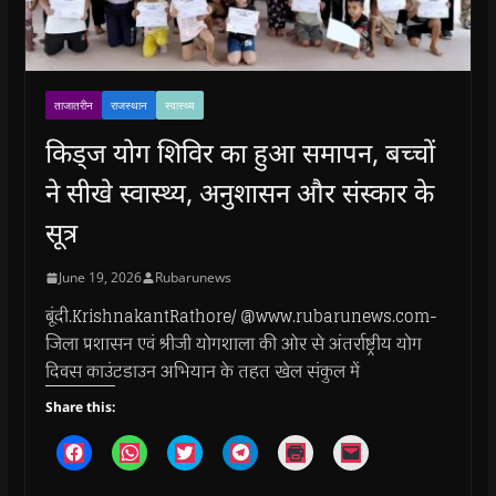
ताजातरीन
राजस्थान
स्वास्थ्य
किड्ज योग शिविर का हुआ समापन, बच्चों
ने सीखे स्वास्थ्य, अनुशासन और संस्कार के
सूत्र
June 19, 2026
Rubarunews
बूंदी.KrishnakantRathore/ @www.rubarunews.com-
जिला प्रशासन एवं श्रीजी योगशाला की ओर से अंतर्राष्ट्रीय योग
दिवस काउंटडाउन अभियान के तहत खेल संकुल में
Share this:
C
C
C
C
C
C
l
l
l
l
l
l
i
i
i
i
i
i
c
c
c
c
c
c