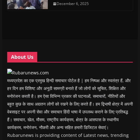
n
n
s
December 6, 2025
n
d
(
s
s
i
s
o
O
i
i
n
i
w
p
n
n
n
n
)
e
n
n
e
n
n
e
e
w
e
s
w
w
w
w
i
w
w
i
w
n
i
i
n
i
n
n
n
d
n
e
d
d
o
d
w
o
o
w
o
w
w
w
)
w
i
About Us
)
)
)
n
d
o
w
)
मध्यप्रदेश का एक प्रमुख हिन्दी समाचार पोर्टल है | हम निष्पक्ष और स्वतंत्र हैं, और
हर दिन हम विशिष्ट और अनूठी सामग्री बनाते हैं जो लोगों को सूचित, शिक्षित और
मनोरंजन करती है। हम ऐसा विभिन्न प्रकार की घटनाओं, समाचारों, नीतियों और
बहुत कुछ के साथ अद्यतन लोगों को रखने के लिए करते हैं। हम द्विभाषी क्षेत्र में अपनी
वेबसाइट पर अपनी सेवा और समाचार हिंदी भाषा में उपलब्ध कराने के लिए प्रतिबद्ध
हैं। समाचार, खेल, मौसम, राष्ट्रीय कार्यक्रम, क्षेत्र के आसपास के स्थानीय
कार्यक्रम, मनोरंजन, नौकरी और अन्य सहित हमारी डिजिटल सेवाएं।
Rubarunews is providing content of Latest news, trending