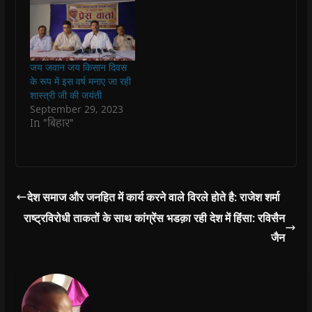
n
n
n
n
)
e
n
n
e
n
n
e
e
w
e
s
w
w
w
w
i
w
w
i
w
n
i
i
n
i
n
n
n
d
n
e
जय जवान जय किसान दिवस
d
d
o
d
w
o
o
w
o
w
के रूप में इस वर्ष मनाए जा रही
w
w
)
w
i
शास्त्री जी की जयंती
)
)
)
n
d
September 29, 2023
o
In "बिहार"
w
)
देश समाज और जनहित में कार्य करने वाले विरले होते है: राजेश शर्मा
राष्ट्रविरोधी ताकतों के साथ कांग्रेंस भडक़ा रही देश में हिंसा: रविसैन
जैन