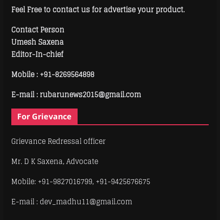
Feel Free to contact us for advertise your product.
Contact Person
Umesh Saxena
Editor-In-chief
Mobile :
+91-8269564898
E-mail : rubarunews2015@gmail.com
For Grievance
Grievance Redressal officer
Mr. D K Saxena, Advocate
Mobile: +91-9827016799, +91-9425676675
E-mail : dev_madhu11@gmail.com