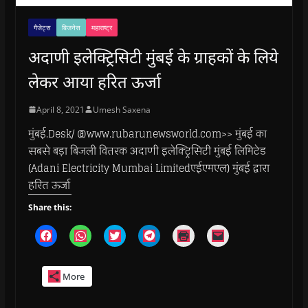
गैजेट्स
बिजनेस
महाराष्ट्र
अदाणी इलेक्ट्रिसिटी मुंबई के ग्राहकों के लिये
लेकर आया हरित ऊर्जा
April 8, 2021
Umesh Saxena
मुंबई.Desk/ @www.rubarunewsworld.com>> मुंबई का
सबसे बड़ा बिजली वितरक अदाणी इलेक्ट्रिसिटी मुंबई लिमिटेड
(Adani Electricity Mumbai Limitedएईएमएल) मुंबई द्वारा
हरित ऊर्जा
Share this:
C
C
C
C
C
C
l
l
l
l
l
l
i
i
i
i
i
i
c
c
c
c
c
c
k
k
k
k
k
k
More
t
t
t
t
t
t
o
o
o
o
o
o
s
s
s
s
p
e
h
h
h
h
r
m