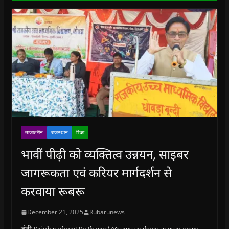
)
ताजातरीन
राजस्थान
शिक्षा
भावीं पीढ़ी को व्यक्तित्व उन्नयन, साइबर
जागरूकता एवं करियर मार्गदर्शन से
करवाया रूबरू
December 21, 2025
Rubarunews