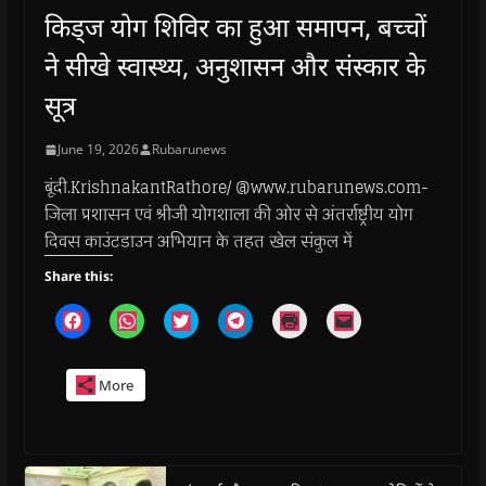
किड्ज योग शिविर का हुआ समापन, बच्चों
ने सीखे स्वास्थ्य, अनुशासन और संस्कार के
सूत्र
June 19, 2026
Rubarunews
बूंदी.KrishnakantRathore/ @www.rubarunews.com-
जिला प्रशासन एवं श्रीजी योगशाला की ओर से अंतर्राष्ट्रीय योग
दिवस काउंटडाउन अभियान के तहत खेल संकुल में
Share this:
C
C
C
C
C
C
l
l
l
l
l
l
i
i
i
i
i
i
c
c
c
c
c
c
k
k
k
k
k
k
More
t
t
t
t
t
t
o
o
o
o
o
o
s
s
s
s
p
e
h
h
h
h
r
m
a
a
a
a
i
a
r
r
r
r
n
i
e
e
e
e
t
l