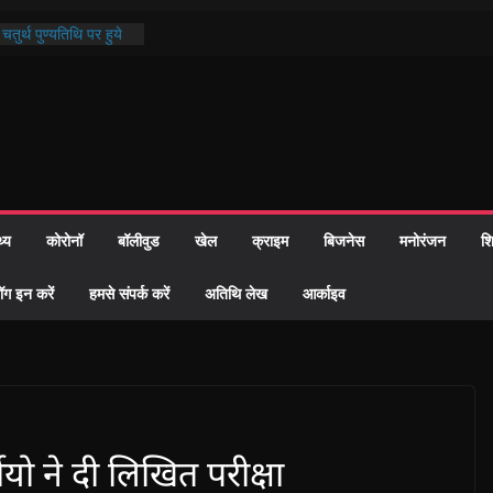
तुर्थ पुण्यतिथि पर हुये
काण्ड पाठ में भक्ति रस में
र समाज को केवल वोट बैंक
ारी नहीं दी – सैफी
क रहे जितेन्द्र को मौके
आ नामांतरण
दिन पर हुआ 26 यूनिट
थ्य
कोरोनॉ
बॉलीवुड
खेल
क्राइम
बिजनेस
मनोरंजन
शि
खी प्रशासन की तत्परता:
िवाह प्रमाण-पत्र
ॉग इन करें
हमसे संपर्क करें
अतिथि लेख
आर्काइव
ीयो ने दी लिखित परीक्षा