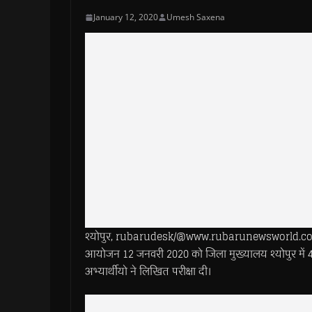
January 12, 2020
Umesh Saxena
श्योपुर, rubarudesk/@www.rubarunewsworld.com>>मप्
आयोजन 12 जनवरी 2020 को जिला मुख्यालय श्योपुर में 4 परीक्
अभ्यार्थीयो ने लिखित परीक्षा दी।