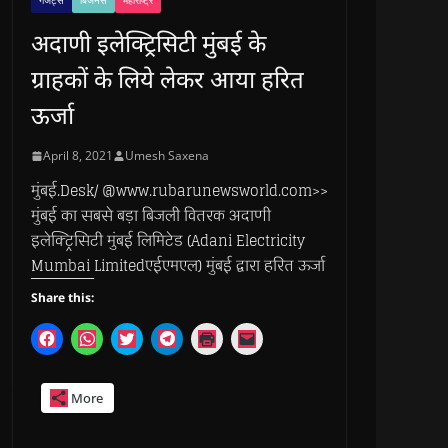
गैजेट्स
बिजनेस
महाराष्ट्र
अदाणी इलेक्ट्रिसिटी मुंबई के
ग्राहकों के लिये लेकर आया हरित
ऊर्जा
April 8, 2021
Umesh Saxena
मुंबई.Desk/ @www.rubarunewsworld.com>>
मुंबई का सबसे बड़ा बिजली वितरक अदाणी
इलेक्ट्रिसिटी मुंबई लिमिटेड (Adani Electricity
Mumbai Limitedएईएमएल) मुंबई द्वारा हरित ऊर्जा
Share this:
C
C
C
C
C
C
l
l
l
l
l
l
i
i
i
i
i
i
c
c
c
c
c
c
k
k
k
k
k
k
More
t
t
t
t
t
t
o
o
o
o
o
o
s
s
s
s
p
e
h
h
h
h
r
m