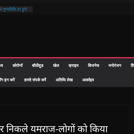
थ पुण्यतिथि पर हुये
 पाठ में भक्ति रस में
ाज को केवल वोट बैंक
नहीं दी – सैफी
 जितेन्द्र को मौके
मांतरण
पर हुआ 26 यूनिट
थ्य
कोरोनॉ
बॉलीवुड
खेल
क्राइम
बिजनेस
मनोरंजन
शि
्रशासन की तत्परता:
प्रमाण-पत्र
ॉग इन करें
हमसे संपर्क करें
अतिथि लेख
आर्काइव
र निकले यमराज-लोगों को किया