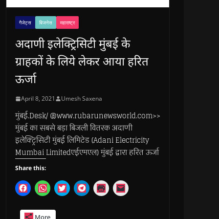
गैजेट्स
बिजनेस
महाराष्ट्र
अदाणी इलेक्ट्रिसिटी मुंबई के
ग्राहकों के लिये लेकर आया हरित
ऊर्जा
April 8, 2021
Umesh Saxena
मुंबई.Desk/ @www.rubarunewsworld.com>>
मुंबई का सबसे बड़ा बिजली वितरक अदाणी
इलेक्ट्रिसिटी मुंबई लिमिटेड (Adani Electricity
Mumbai Limitedएईएमएल) मुंबई द्वारा हरित ऊर्जा
Share this:
C
C
C
C
C
C
l
l
l
l
l
l
i
i
i
i
i
i
c
c
c
c
c
c
k
k
k
k
k
k
More
t
t
t
t
t
t