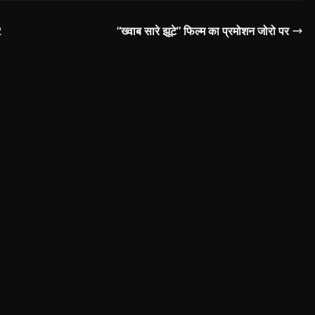
खजुराहो…
2
“ख्वाब सारे झूटे” फिल्म का प्रमोशन जोरो पर