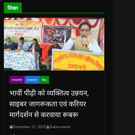
d
o
शिक्षा
w
)
ताजातरीन
राजस्थान
शिक्षा
भावीं पीढ़ी को व्यक्तित्व उन्नयन,
साइबर जागरूकता एवं करियर
मार्गदर्शन से करवाया रूबरू
December 21, 2025
Rubarunews