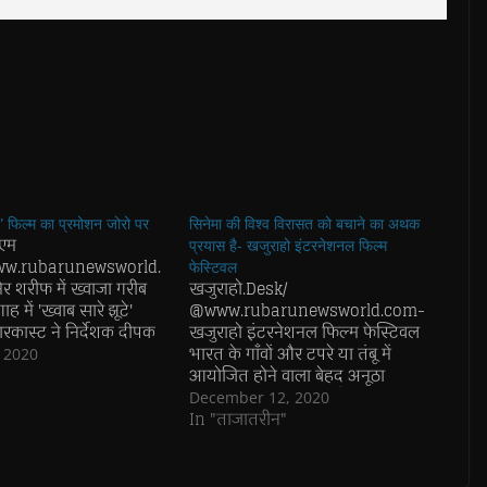
टे” फिल्म का प्रमोशन जोरो पर
सिनेमा की विश्व विरासत को बचाने का अथक
 एम
प्रयास है- खजुराहो इंटरनेशनल फिल्म
ww.rubarunewsworld.
फेस्टिवल
शरीफ में ख्वाजा गरीब
खजुराहो.Desk/
 में 'ख्वाब सारे झूटे'
@www.rubarunewsworld.com-
ारकास्ट ने निर्देशक दीपक
खजुराहो इंटरनेशनल फिल्म फेस्टिवल
के साथ हाजिरी दी। फिल्म
भारत के गाँवों और टपरे या तंबू में
, 2020
ूटे के टेकनीशियनो -
आयोजित होने वाला बेहद अनूठा
 ख्वाजा गरीब नवाज की
फेस्टिवल है, जिसके ऑर्गेनाइजर
December 12, 2020
कीदत के फूल चढ़ाये
बुंदेलखंड विकास बोर्ड के उपाध्यक्ष राजा
In "ताजातरीन"
 कामयाबी के लिए दुआएं…
बुंदेला हैं, जिसका PR पार्टनर PR 24x7
है। मध्यप्रदेश के सबसे बड़े पर्यटन केंद्र
खजुराहो में पिछले पांच सालों से