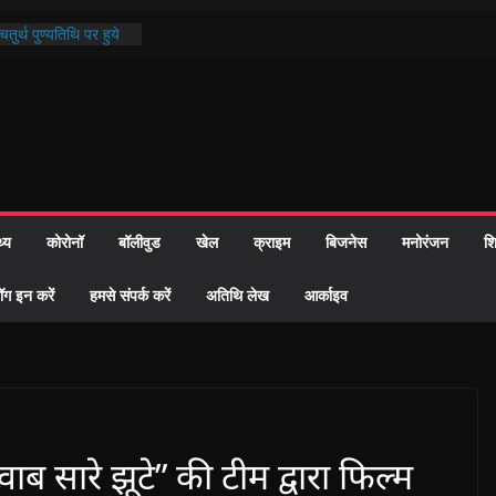
तुर्थ पुण्यतिथि पर हुये
ाण्ड पाठ में भक्ति रस में
 समाज को केवल वोट बैंक
ारी नहीं दी – सैफी
 रहे जितेन्द्र को मौके
आ नामांतरण
िन पर हुआ 26 यूनिट
थ्य
कोरोनॉ
बॉलीवुड
खेल
क्राइम
बिजनेस
मनोरंजन
शि
ी प्रशासन की तत्परता:
वाह प्रमाण-पत्र
ॉग इन करें
हमसे संपर्क करें
अतिथि लेख
आर्काइव
वाब सारे झूटे” की टीम द्वारा फिल्म