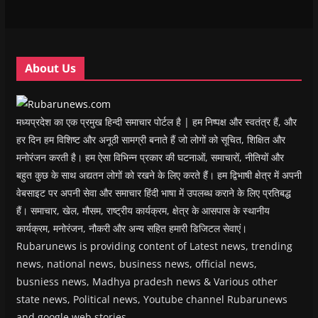
w
w
w
w
i
w
w
i
w
n
i
i
n
i
n
n
n
d
n
e
d
d
o
d
w
o
o
w
o
w
w
w
)
w
i
About Us
)
)
)
n
d
o
w
)
मध्यप्रदेश का एक प्रमुख हिन्दी समाचार पोर्टल है | हम निष्पक्ष और स्वतंत्र हैं, और
हर दिन हम विशिष्ट और अनूठी सामग्री बनाते हैं जो लोगों को सूचित, शिक्षित और
मनोरंजन करती है। हम ऐसा विभिन्न प्रकार की घटनाओं, समाचारों, नीतियों और
बहुत कुछ के साथ अद्यतन लोगों को रखने के लिए करते हैं। हम द्विभाषी क्षेत्र में अपनी
वेबसाइट पर अपनी सेवा और समाचार हिंदी भाषा में उपलब्ध कराने के लिए प्रतिबद्ध
हैं। समाचार, खेल, मौसम, राष्ट्रीय कार्यक्रम, क्षेत्र के आसपास के स्थानीय
कार्यक्रम, मनोरंजन, नौकरी और अन्य सहित हमारी डिजिटल सेवाएं।
Rubarunews is providing content of Latest news, trending
news, national news, business news, official news,
busniess news, Madhya pradesh news & Various other
state news, Political news, Youtube channel Rubarunews
and google web stories.