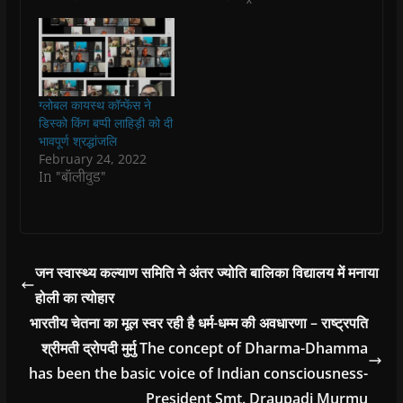
n
n
s
n
d
(
s
s
i
s
o
O
i
i
n
i
w
p
n
n
n
n
)
e
n
n
e
n
n
e
e
w
e
s
w
w
w
w
i
w
w
i
w
n
i
i
n
i
n
ग्लोबल कायस्थ कॉन्फेंस ने
n
n
d
n
e
डिस्को किंग बप्पी लाहिड़ी को दी
d
d
o
d
w
o
o
w
o
w
भावपूर्ण श्रद्धांजलि
w
w
)
w
i
February 24, 2022
)
)
)
n
d
In "बॉलीवुड"
o
w
)
जन स्वास्थ्य कल्याण समिति ने अंतर ज्योति बालिका विद्यालय में मनाया
होली का त्योहार
भारतीय चेतना का मूल स्वर रही है धर्म-धम्म की अवधारणा – राष्ट्रपति
श्रीमती द्रोपदी मुर्मु The concept of Dharma-Dhamma
has been the basic voice of Indian consciousness-
President Smt. Draupadi Murmu