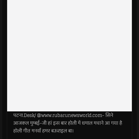
पटना.Desk/ @www.rubarunewsworld.com- सिने
आजकल मुम्बई-जी हां इस बार होली में धमाल मचाने आ गया है
होली गीत मनवाँ हमर बऊराइल बा।