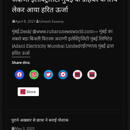
लेकर आया हरित ऊर्जा
April 8, 2021
Umesh Saxena
मुंबई.Desk/ @www.rubarunewsworld.com>> मुंबई का
सबसे बड़ा बिजली वितरक अदाणी इलेक्ट्रिसिटी मुंबई लिमिटेड
(Adani Electricity Mumbai Limitedएईएमएल) मुंबई द्वारा
हरित ऊर्जा
Share this:
C
C
C
C
C
C
l
l
l
l
l
l
i
i
i
i
i
i
c
c
c
c
c
c
k
k
k
k
k
k
More
t
t
t
t
t
t
o
o
o
o
o
o
s
s
s
s
p
e
h
h
h
h
r
m
a
a
a
a
i
a
r
r
r
r
n
i
e
e
e
e
t
l
o
o
o
o
(
a
पुराने अखबार से छात्रा ने बनाई पोशाक
n
n
n
n
O
l
F
W
T
T
p
i
May 3, 2020