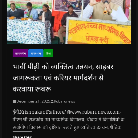
ताजातरीन
राजस्थान
शिक्षा
भावीं पीढ़ी को व्यक्तित्व उन्नयन, साइबर
जागरूकता एवं करियर मार्गदर्शन से
करवाया रूबरू
December 21, 2025
Rubarunews
बूंदी.KrishnakantRathore/ @www.rubarunews.com-
पीएम श्री राजकीय उच्च माध्यमिक विद्यालय, धोवड़ा में विद्यार्थियों के
सर्वांगीण विकास को दृष्टिगत रखते हुए व्यक्तित्व उन्नयन, शैक्षिक
Share this: