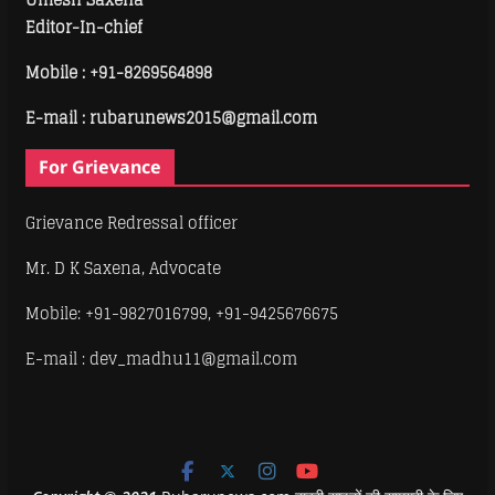
Editor-In-chief
Mobile :
+91-8269564898
E-mail : rubarunews2015@gmail.com
For Grievance
Grievance Redressal officer
Mr. D K Saxena, Advocate
Mobile: +91-9827016799, +91-9425676675
E-mail : dev_madhu11@gmail.com