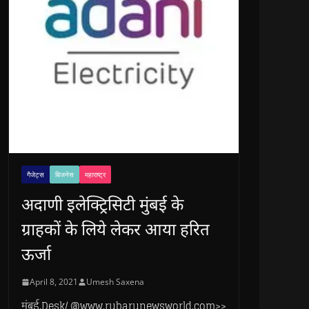
गैजेट्स
बिजनेस
महाराष्ट्र
अदाणी इलेक्ट्रिसिटी मुंबई के
ग्राहकों के लिये लेकर आया हरित
ऊर्जा
April 8, 2021
Umesh Saxena
मुंबई.Desk/ @www.rubarunewsworld.com>>