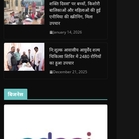
शक्ति दिवस” पर बच्चों, किशोरी
w
w
w
w
i
w
w
i
w
n
बालिकाओं और महिलाओं की हुई
i
i
n
i
n
n
n
d
n
e
एनीमिया की स्क्रीनिंग, मिला
d
d
o
d
w
उपचार
o
o
w
o
w
w
w
)
w
i
)
)
)
n
January 14, 2026
d
o
w
)
नि:शुल्क आवासीय आयुर्वेद शल्य
चिकित्सा शिविर में 2480 रोगियों
का हुआ उपचार
December 21, 2025
बिजनेस