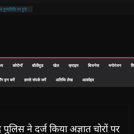
थ पुण्यतिथि पर हुये
 पाठ में भक्ति रस में
ाज को केवल वोट बैंक
नहीं दी – सैफी
 जितेन्द्र को मौके
मांतरण
पर हुआ 26 यूनिट
थ्य
कोरोनॉ
बॉलीवुड
खेल
क्राइम
बिजनेस
मनोरंजन
शि
्रशासन की तत्परता:
प्रमाण-पत्र
ॉग इन करें
हमसे संपर्क करें
अतिथि लेख
आर्काइव
द पुलिस ने दर्ज किया अज्ञात चोरों पर