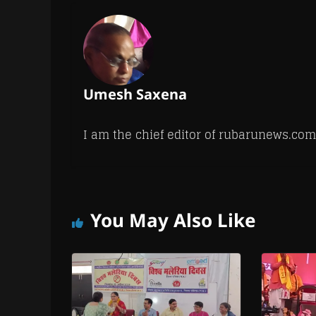
n
n
d
n
e
d
d
o
d
w
o
o
w
o
w
w
w
)
w
i
)
)
)
n
d
o
w
)
Umesh Saxena
I am the chief editor of rubarunews.com
You May Also Like