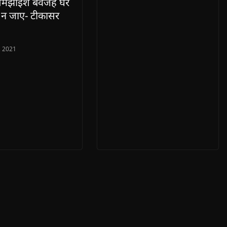
समझाइश बेवजह घर
र न जाए- टीकासर
, 2021