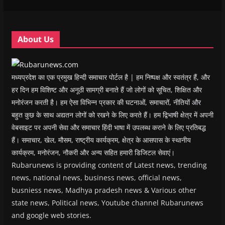
i
i
n
i
n
n
n
d
n
e
d
d
o
d
w
o
o
w
o
w
w
w
)
w
i
About Us
)
)
)
n
d
o
w
)
मध्यप्रदेश का एक प्रमुख हिन्दी समाचार पोर्टल है | हम निष्पक्ष और स्वतंत्र हैं, और
हर दिन हम विशिष्ट और अनूठी सामग्री बनाते हैं जो लोगों को सूचित, शिक्षित और
मनोरंजन करती है। हम ऐसा विभिन्न प्रकार की घटनाओं, समाचारों, नीतियों और
बहुत कुछ के साथ अद्यतन लोगों को रखने के लिए करते हैं। हम द्विभाषी क्षेत्र में अपनी
वेबसाइट पर अपनी सेवा और समाचार हिंदी भाषा में उपलब्ध कराने के लिए प्रतिबद्ध
हैं। समाचार, खेल, मौसम, राष्ट्रीय कार्यक्रम, क्षेत्र के आसपास के स्थानीय
कार्यक्रम, मनोरंजन, नौकरी और अन्य सहित हमारी डिजिटल सेवाएं।
Rubarunews is providing content of Latest news, trending
news, national news, business news, official news,
busniess news, Madhya pradesh news & Various other
state news, Political news, Youtube channel Rubarunews
and google web stories.