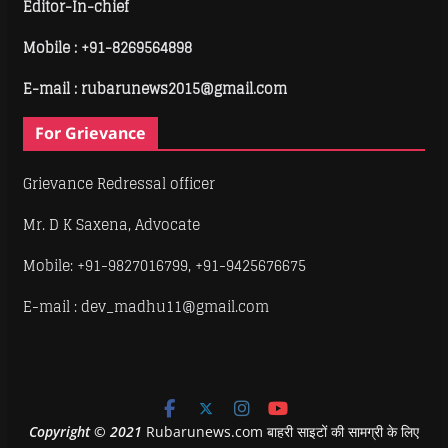
Editor-In-chief
Mobile :
+91-8269564898
E-mail : rubarunews2015@gmail.com
For Grievance
Grievance Redressal officer
Mr. D K Saxena, Advocate
Mobile: +91-9827016799, +91-9425676675
E-mail : dev_madhu11@gmail.com
Copyright
©
2021
Rubarunews.com बाहरी साइटों की सामग्री के लिए