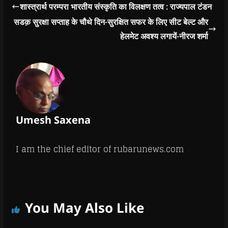
शिक्षा का भी ज्ञान होता है।
शास्त्रार्थ परम्परा भारतीय संस्कृति का विलक्षण तत्व : राज्यपाल टंडन
जितने भी ऑल्पिंक खेल
सडक़ सुरक्षा सप्ताह के चौथे दिन-सुरक्षित सफर के लिए सीट बेल्ट और
हैं, ग्रामीण क्षेत्रों में…
हेलमेट अवश्य लगायें-नीरज शर्मा
Umesh Saxena
I am the chief editor of rubarunews.com
You May Also Like