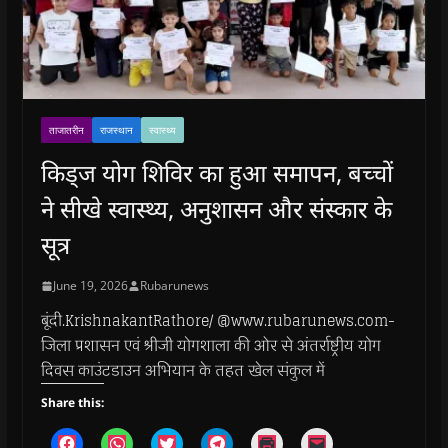
ताजातरीन
राजस्थान
स्वास्थ्य
किड्ज योग शिविर का हुआ समापन, बच्चों
ने सीखे स्वास्थ्य, अनुशासन और संस्कार के
सूत्र
June 19, 2026
Rubarunews
बूंदी.KrishnakantRathore/ @www.rubarunews.com-
जिला प्रशासन एवं श्रीजी योगशाला की ओर से अंतर्राष्ट्रीय योग
दिवस काउंटडाउन अभियान के तहत खेल संकुल में
Share this:
C
C
C
C
C
C