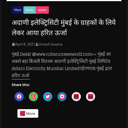
गैजेट्स
बिजनेस
महाराष्ट्र
अदाणी इलेक्ट्रिसिटी मुंबई के ग्राहकों के लिये
लेकर आया हरित ऊर्जा
April 8, 2021
Umesh Saxena
मुंबई.Desk/ @www.rubarunewsworld.com>> मुंबई का
सबसे बड़ा बिजली वितरक अदाणी इलेक्ट्रिसिटी मुंबई लिमिटेड
(Adani Electricity Mumbai Limitedएईएमएल) मुंबई द्वारा
हरित ऊर्जा
Share this:
C
C
C
C
C
C
l
l
l
l
l
l
i
i
i
i
i
i
c
c
c
c
c
c
k
k
k
k
k
k
More
t
t
t
t
t
t
o
o
o
o
o
o
s
s
s
s
p
e
h
h
h
h
r
m