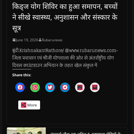
किड्ज योग शिविर का हुआ समापन, बच्चों
ने सीखे स्वास्थ्य, अनुशासन और संस्कार के
सूत्र
June 19, 2026
Rubarunews
बूंदी.KrishnakantRathore/ @www.rubarunews.com-
जिला प्रशासन एवं श्रीजी योगशाला की ओर से अंतर्राष्ट्रीय योग
दिवस काउंटडाउन अभियान के तहत खेल संकुल में
Share this:
C
C
C
C
C
C
l
l
l
l
l
l
i
i
i
i
i
i
c
c
c
c
c
c
k
k
k
k
k
k
More
t
t
t
t
t
t
o
o
o
o
o
o
s
s
s
s
p
e
h
h
h
h
r
m
a
a
a
a
i
a
r
r
r
r
n
i
e
e
e
e
t
l
o
o
o
o
(
a