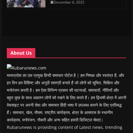
n
n
s
December 6, 2025
n
d
(
s
s
i
s
o
O
i
i
n
i
w
p
n
n
n
n
)
e
n
n
e
n
n
e
e
w
e
s
w
w
w
w
i
w
w
i
w
n
i
i
n
i
n
n
n
d
n
e
d
d
o
d
w
o
o
w
o
w
w
w
)
w
i
About Us
)
)
)
n
d
o
w
)
मध्यप्रदेश का एक प्रमुख हिन्दी समाचार पोर्टल है | हम निष्पक्ष और स्वतंत्र हैं, और
हर दिन हम विशिष्ट और अनूठी सामग्री बनाते हैं जो लोगों को सूचित, शिक्षित और
मनोरंजन करती है। हम ऐसा विभिन्न प्रकार की घटनाओं, समाचारों, नीतियों और
बहुत कुछ के साथ अद्यतन लोगों को रखने के लिए करते हैं। हम द्विभाषी क्षेत्र में अपनी
वेबसाइट पर अपनी सेवा और समाचार हिंदी भाषा में उपलब्ध कराने के लिए प्रतिबद्ध
हैं। समाचार, खेल, मौसम, राष्ट्रीय कार्यक्रम, क्षेत्र के आसपास के स्थानीय
कार्यक्रम, मनोरंजन, नौकरी और अन्य सहित हमारी डिजिटल सेवाएं।
Rubarunews is providing content of Latest news, trending