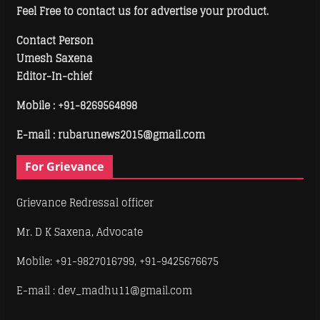
Feel Free to contact us for advertise your product.
Contact Person
Umesh Saxena
Editor-In-chief
Mobile :
+91-8269564898
E-mail : rubarunews2015@gmail.com
For Grievance
Grievance Redressal officer
Mr. D K Saxena, Advocate
Mobile: +91-9827016799, +91-9425676675
E-mail : dev_madhu11@gmail.com