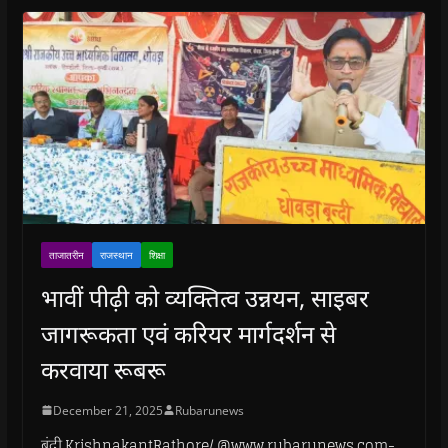
ताजातरीन
राजस्थान
शिक्षा
भावीं पीढ़ी को व्यक्तित्व उन्नयन, साइबर
जागरूकता एवं करियर मार्गदर्शन से
करवाया रूबरू
December 21, 2025
Rubarunews
बूंदी.KrishnakantRathore/ @www.rubarunews.com-