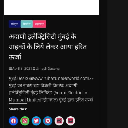
गैजेट्स
बिजनेस
महाराष्ट्र
अदाणी इलेक्ट्रिसिटी मुंबई के
ग्राहकों के लिये लेकर आया हरित
ऊर्जा
April 8, 2021
Umesh Saxena
मुंबई.Desk/ @www.rubarunewsworld.com>>
मुंबई का सबसे बड़ा बिजली वितरक अदाणी
इलेक्ट्रिसिटी मुंबई लिमिटेड (Adani Electricity
Mumbai Limitedएईएमएल) मुंबई द्वारा हरित ऊर्जा
Share this:
C
C
C
C
C
C
l
l
l
l
l
l
i
i
i
i
i
i