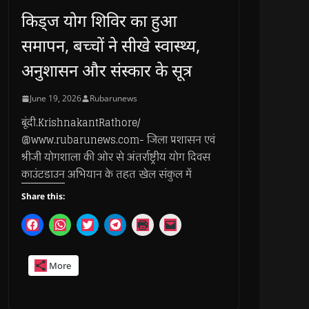
किड्ज योग शिविर का हुआ
समापन, बच्चों ने सीखे स्वास्थ्य,
अनुशासन और संस्कार के सूत्र
June 19, 2026
Rubarunews
बूंदी.KrishnakantRathore/
@www.rubarunews.com- जिला प्रशासन एवं
श्रीजी योगशाला की ओर से अंतर्राष्ट्रीय योग दिवस
काउंटडाउन अभियान के तहत खेल संकुल में
Share this:
C
C
C
C
C
C
l
l
l
l
l
l
i
i
i
i
i
i
c
c
c
c
c
c
k
k
k
k
k
k
More
t
t
t
t
t
t
o
o
o
o
o
o
s
s
s
s
p
e
h
h
h
h
r
m
a
a
a
a
i
a