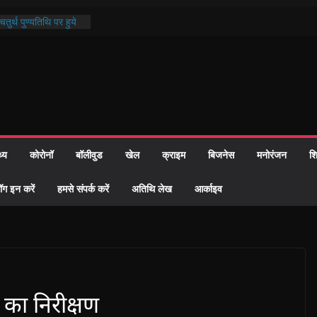
तुर्थ पुण्यतिथि पर हुये
ाण्ड पाठ में भक्ति रस में
 समाज को केवल वोट बैंक
ारी नहीं दी – सैफी
 रहे जितेन्द्र को मौके
आ नामांतरण
िन पर हुआ 26 यूनिट
थ्य
कोरोनॉ
बॉलीवुड
खेल
क्राइम
बिजनेस
मनोरंजन
शि
ी प्रशासन की तत्परता:
वाह प्रमाण-पत्र
ॉग इन करें
हमसे संपर्क करें
अतिथि लेख
आर्काइव
ह का निरीक्षण