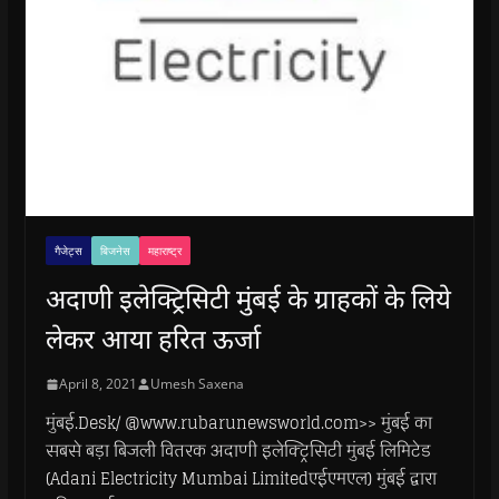
गैजेट्स
बिजनेस
महाराष्ट्र
अदाणी इलेक्ट्रिसिटी मुंबई के ग्राहकों के लिये
लेकर आया हरित ऊर्जा
April 8, 2021
Umesh Saxena
मुंबई.Desk/ @www.rubarunewsworld.com>> मुंबई का
सबसे बड़ा बिजली वितरक अदाणी इलेक्ट्रिसिटी मुंबई लिमिटेड
(Adani Electricity Mumbai Limitedएईएमएल) मुंबई द्वारा