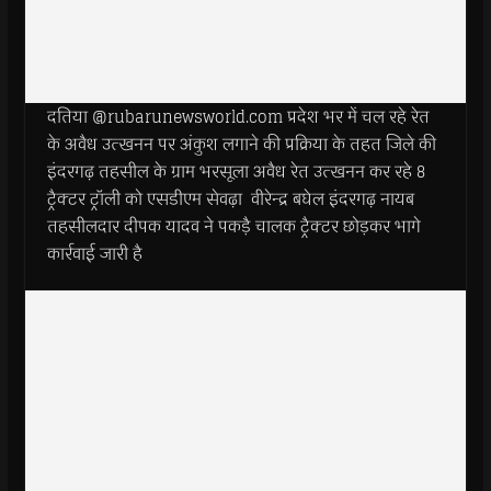
दतिया @rubarunewsworld.com प्रदेश भर में चल रहे रेत
के अवैध उत्खनन पर अंकुश लगाने की प्रक्रिया के तहत जिले की
इंदरगढ़ तहसील के ग्राम भरसूला अवैध रेत उत्खनन कर रहे 8
ट्रैक्टर ट्रॉली को एसडीएम सेवढ़ा वीरेन्द्र बघेल इंदरगढ़ नायब
तहसीलदार दीपक यादव ने पकड़ै चालक ट्रैक्टर छोड़कर भागे
कार्रवाई जारी है