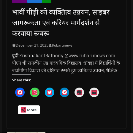
भावीं पीढ़ी को व्यक्तित्व उन्नयन, साइबर
जागरूकता एवं करियर मार्गदर्शन से
करवाया रूबरू
December 21, 2025
Rubarunews
बूंदी.KrishnakantRathore/ @www.rubarunews.com-
पीएम श्री राजकीय उच्च माध्यमिक विद्यालय, धोवड़ा में विद्यार्थियों के
सर्वांगीण विकास को दृष्टिगत रखते हुए व्यक्तित्व उन्नयन, शैक्षिक
Share this:
C
C
C
C
C
C
l
l
l
l
l
l
i
i
i
i
i
i
c
c
c
c
c
c
k
k
k
k
k
k
More
t
t
t
t
t
t
o
o
o
o
o
o
s
s
s
s
p
e
h
h
h
h
r
m
a
a
a
a
i
a
r
r
r
r
n
i