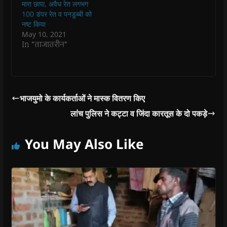
मिहोना थाना क्षेत्र…
मारा छापा, अवैध रेत लगभग
o
o
w
o
w
w
w
)
w
i
100 डंपर रेत व पनडुब्बी को
)
)
)
n
नष्ट किया
d
o
May 10, 2021
w
In "ताजातरीन"
)
भाजयुमो के कार्यकर्ताओं ने मास्क वितरण किए
लांच पुलिस ने कट्टा व जिंदा कारतूस के दो पकड़े
You May Also Like