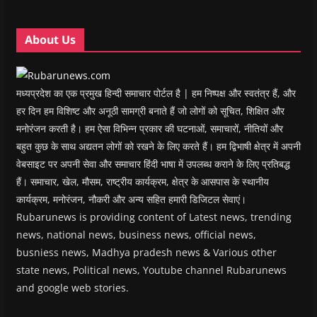
n
n
d
n
e
d
d
o
d
w
o
o
w
o
w
w
w
)
w
i
About Us
)
)
)
n
d
o
w
)
मध्यप्रदेश का एक प्रमुख हिन्दी समाचार पोर्टल है | हम निष्पक्ष और स्वतंत्र हैं, और
हर दिन हम विशिष्ट और अनूठी सामग्री बनाते हैं जो लोगों को सूचित, शिक्षित और
मनोरंजन करती है। हम ऐसा विभिन्न प्रकार की घटनाओं, समाचारों, नीतियों और
बहुत कुछ के साथ अद्यतन लोगों को रखने के लिए करते हैं। हम द्विभाषी क्षेत्र में अपनी
वेबसाइट पर अपनी सेवा और समाचार हिंदी भाषा में उपलब्ध कराने के लिए प्रतिबद्ध
हैं। समाचार, खेल, मौसम, राष्ट्रीय कार्यक्रम, क्षेत्र के आसपास के स्थानीय
कार्यक्रम, मनोरंजन, नौकरी और अन्य सहित हमारी डिजिटल सेवाएं।
Rubarunews is providing content of Latest news, trending
news, national news, business news, official news,
busniess news, Madhya pradesh news & Various other
state news, Political news, Youtube channel Rubarunews
and google web stories.