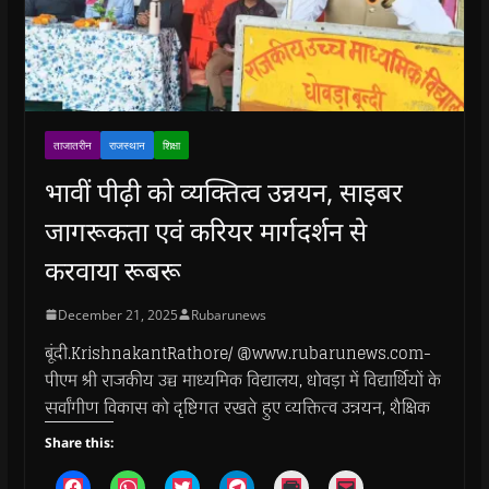
ताजातरीन
राजस्थान
शिक्षा
भावीं पीढ़ी को व्यक्तित्व उन्नयन, साइबर
जागरूकता एवं करियर मार्गदर्शन से
करवाया रूबरू
December 21, 2025
Rubarunews
बूंदी.KrishnakantRathore/ @www.rubarunews.com-
पीएम श्री राजकीय उच्च माध्यमिक विद्यालय, धोवड़ा में विद्यार्थियों के
सर्वांगीण विकास को दृष्टिगत रखते हुए व्यक्तित्व उन्नयन, शैक्षिक
Share this:
C
C
C
C
C
C