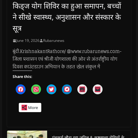
किड्ज योग शिविर का हुआ समापन, बच्चों
ने सीखे स्वास्थ्य, अनुशासन और संस्कार के
सूत्र
June 19, 2026
Rubarunews
बूंदी.KrishnakantRathore/ @www.rubarunews.com-
जिला प्रशासन एवं श्रीजी योगशाला की ओर से अंतर्राष्ट्रीय योग
दिवस काउंटडाउन अभियान के तहत खेल संकुल में
Share this:
C
C
C
C
C
C
l
l
l
l
l
l
i
i
i
i
i
i
c
c
c
c
c
c
k
k
k
k
k
k
More
t
t
t
t
t
t
o
o
o
o
o
o
s
s
s
s
p
e
h
h
h
h
r
m
a
a
a
a
i
a
r
r
r
r
n
i
e
e
e
e
t
l
o
o
o
o
(
a
पंचकर्म लौटा रहा जटिल & कष्टसाध्य रोगियों के