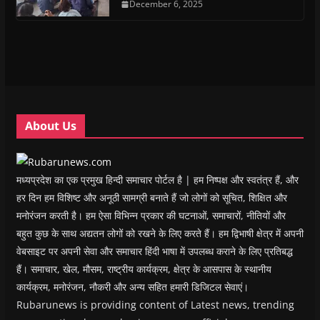
n
n
s
December 6, 2025
n
d
(
s
s
i
s
o
O
i
i
n
i
w
p
n
n
n
n
)
e
n
n
e
n
n
e
e
w
e
s
w
w
w
w
i
w
w
i
w
n
i
i
n
i
n
n
n
d
n
e
d
d
o
d
w
o
o
w
o
w
w
w
)
w
i
About Us
)
)
)
n
d
o
w
)
मध्यप्रदेश का एक प्रमुख हिन्दी समाचार पोर्टल है | हम निष्पक्ष और स्वतंत्र हैं, और
हर दिन हम विशिष्ट और अनूठी सामग्री बनाते हैं जो लोगों को सूचित, शिक्षित और
मनोरंजन करती है। हम ऐसा विभिन्न प्रकार की घटनाओं, समाचारों, नीतियों और
बहुत कुछ के साथ अद्यतन लोगों को रखने के लिए करते हैं। हम द्विभाषी क्षेत्र में अपनी
वेबसाइट पर अपनी सेवा और समाचार हिंदी भाषा में उपलब्ध कराने के लिए प्रतिबद्ध
हैं। समाचार, खेल, मौसम, राष्ट्रीय कार्यक्रम, क्षेत्र के आसपास के स्थानीय
कार्यक्रम, मनोरंजन, नौकरी और अन्य सहित हमारी डिजिटल सेवाएं।
Rubarunews is providing content of Latest news, trending