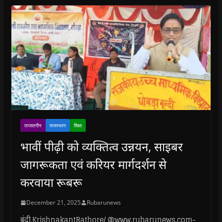
ताजातरीन
राजस्थान
शिक्षा
भावीं पीढ़ी को व्यक्तित्व उन्नयन, साइबर
जागरूकता एवं करियर मार्गदर्शन से
करवाया रूबरू
December 21, 2025
Rubarunews
बूंदी.KrishnakantRathore/ @www.rubarunews.com-