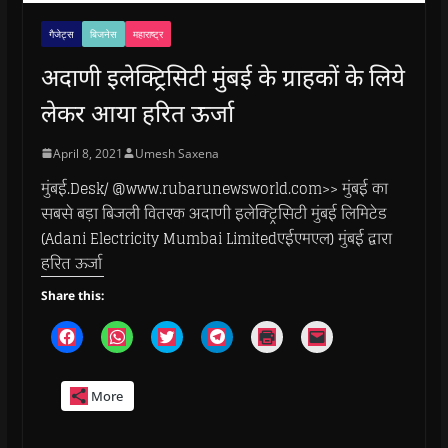
गैजेट्स
बिजनेस
महाराष्ट्र
अदाणी इलेक्ट्रिसिटी मुंबई के ग्राहकों के लिये
लेकर आया हरित ऊर्जा
April 8, 2021
Umesh Saxena
मुंबई.Desk/ @www.rubarunewsworld.com>> मुंबई का
सबसे बड़ा बिजली वितरक अदाणी इलेक्ट्रिसिटी मुंबई लिमिटेड
(Adani Electricity Mumbai Limitedएईएमएल) मुंबई द्वारा
हरित ऊर्जा
Share this:
C
C
C
C
C
C
l
l
l
l
l
l
i
i
i
i
i
i
c
c
c
c
c
c
k
k
k
k
k
k
More
t
t
t
t
t
t
o
o
o
o
o
o
s
s
s
s
p
e
h
h
h
h
r
m