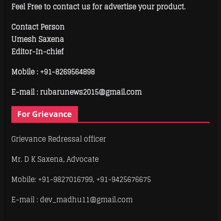
Feel Free to contact us for advertise your product.
Contact Person
Umesh Saxena
Editor-In-chief
Mobile :
+91-8269564898
E-mail : rubarunews2015@gmail.com
For Grievance
Grievance Redressal officer
Mr. D K Saxena, Advocate
Mobile: +91-9827016799, +91-9425676675
E-mail : dev_madhu11@gmail.com