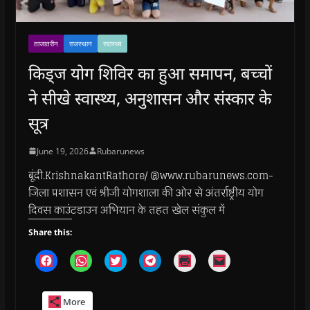
ताजातरीन
राजस्थान
स्वास्थ्य
किड्ज योग शिविर का हुआ समापन, बच्चों
ने सीखे स्वास्थ्य, अनुशासन और संस्कार के
सूत्र
June 19, 2026
Rubarunews
बूंदी.KrishnakantRathore/ @www.rubarunews.com-
जिला प्रशासन एवं श्रीजी योगशाला की ओर से अंतर्राष्ट्रीय योग
दिवस काउंटडाउन अभियान के तहत खेल संकुल में
Share this:
C
C
C
C
C
C
l
l
l
l
l
l
i
i
i
i
i
i
c
c
c
c
c
c
k
k
k
k
k
k
More
t
t
t
t
t
t