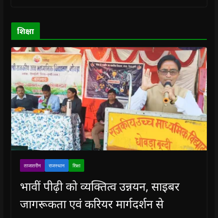
o
o
w
o
w
w
w
)
w
i
)
)
)
n
d
o
शिक्षा
w
)
ताजातरीन
राजस्थान
शिक्षा
भावीं पीढ़ी को व्यक्तित्व उन्नयन, साइबर
जागरूकता एवं करियर मार्गदर्शन से