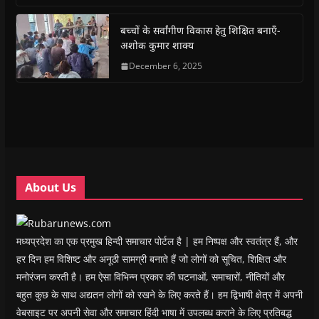
o
A
e
r
n
a
o
p
r
a
n
f
k
p
(
m
e
r
(
(
O
(
w
i
बच्चों के सर्वांगीण विकास हेतु शिक्षित बनाएँ-
O
O
p
O
w
e
अशोक कुमार शाक्य
p
p
e
p
i
n
e
e
n
e
n
d
n
n
s
December 6, 2025
n
d
(
s
s
i
s
o
O
i
i
n
i
w
p
n
n
n
n
)
e
n
n
e
n
n
e
e
w
e
s
w
w
w
w
i
w
w
i
w
n
i
i
n
i
n
n
n
d
n
e
d
d
o
d
w
o
o
w
o
w
w
w
)
w
i
About Us
)
)
)
n
d
o
w
)
मध्यप्रदेश का एक प्रमुख हिन्दी समाचार पोर्टल है | हम निष्पक्ष और स्वतंत्र हैं, और
हर दिन हम विशिष्ट और अनूठी सामग्री बनाते हैं जो लोगों को सूचित, शिक्षित और
मनोरंजन करती है। हम ऐसा विभिन्न प्रकार की घटनाओं, समाचारों, नीतियों और
बहुत कुछ के साथ अद्यतन लोगों को रखने के लिए करते हैं। हम द्विभाषी क्षेत्र में अपनी
वेबसाइट पर अपनी सेवा और समाचार हिंदी भाषा में उपलब्ध कराने के लिए प्रतिबद्ध