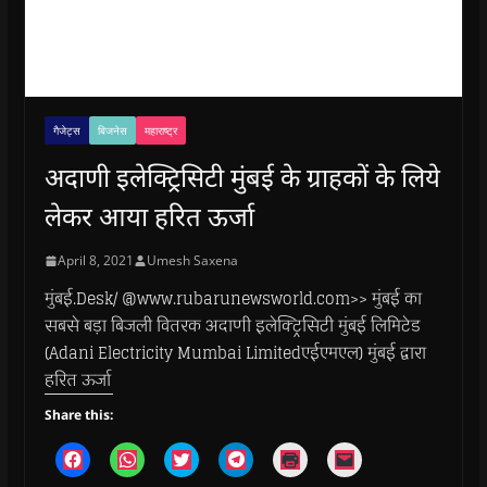
गैजेट्स
बिजनेस
महाराष्ट्र
अदाणी इलेक्ट्रिसिटी मुंबई के ग्राहकों के लिये
लेकर आया हरित ऊर्जा
April 8, 2021
Umesh Saxena
मुंबई.Desk/ @www.rubarunewsworld.com>> मुंबई का
सबसे बड़ा बिजली वितरक अदाणी इलेक्ट्रिसिटी मुंबई लिमिटेड
(Adani Electricity Mumbai Limitedएईएमएल) मुंबई द्वारा
हरित ऊर्जा
Share this:
C
C
C
C
C
C
l
l
l
l
l
l
i
i
i
i
i
i