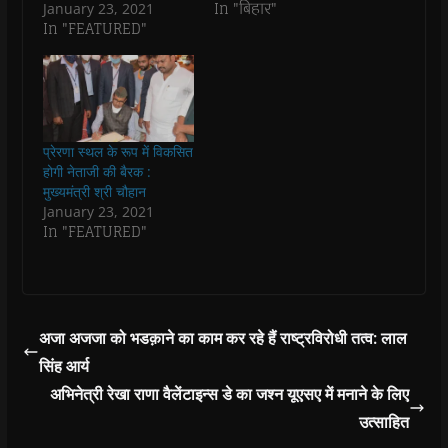
In "बिहार"
January 23, 2021
e
e
n
e
n
d
n
n
s
n
d
(
In "FEATURED"
s
s
i
s
o
O
i
i
n
i
w
p
n
n
n
n
)
e
n
n
e
n
n
e
e
w
e
s
w
w
w
w
i
w
w
i
w
n
i
i
n
i
n
n
n
d
n
e
प्रेरणा स्थल के रूप में विकसित
d
d
o
d
w
o
o
w
o
w
होगी नेताजी की बैरक :
w
w
)
w
i
मुख्यमंत्री श्री चौहान
)
)
)
n
d
January 23, 2021
o
In "FEATURED"
w
)
अजा अजजा को भडक़ाने का काम कर रहे हैं राष्ट्रविरोधी तत्व: लाल
सिंह आर्य
अभिनेत्री रेखा राणा वैलेंटाइन्स डे का जश्न यूएसए में मनाने के लिए
उत्साहित