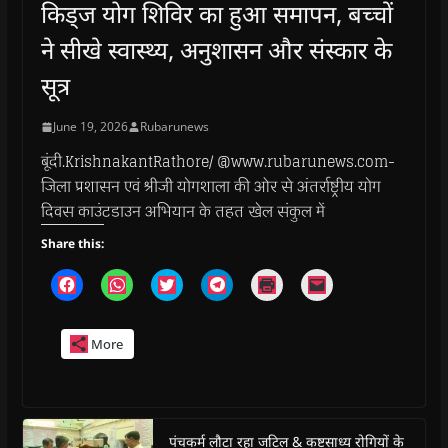
किड्ज योग शिविर का हुआ समापन, बच्चों
ने सीखे स्वास्थ्य, अनुशासन और संस्कार के
सूत्र
June 19, 2026
Rubarunews
बूंदी.KrishnakantRathore/ @www.rubarunews.com-
जिला प्रशासन एवं श्रीजी योगशाला की ओर से अंतर्राष्ट्रीय योग
दिवस काउंटडाउन अभियान के तहत खेल संकुल में
Share this:
C
C
C
C
C
C
l
l
l
l
l
l
i
i
i
i
i
i
c
c
c
c
c
c
k
k
k
k
k
k
More
t
t
t
t
t
t
o
o
o
o
o
o
s
s
s
s
p
e
h
h
h
h
r
m
a
a
a
a
i
a
r
r
r
r
n
i
e
e
e
e
t
l
o
o
o
o
(
a
पंचकर्म लौटा रहा जटिल & कष्टसाध्य रोगियों के