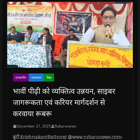
ताजातरीन
राजस्थान
शिक्षा
भावीं पीढ़ी को व्यक्तित्व उन्नयन, साइबर
जागरूकता एवं करियर मार्गदर्शन से
करवाया रूबरू
December 21, 2025
Rubarunews
बूंदी.KrishnakantRathore/ @www.rubarunews.com-