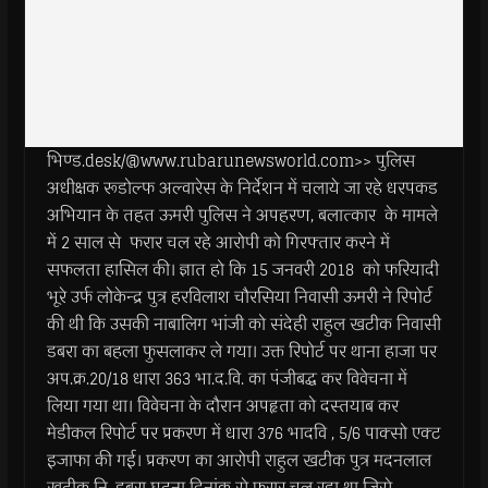
भिण्ड.desk/@www.rubarunewsworld.com>> पुलिस
अधीक्षक रूडोल्फ अल्वारेस के निर्देशन में चलाये जा रहे धरपकड
अभियान के तहत ऊमरी पुलिस ने अपहरण, बलात्कार के मामले
में 2 साल से फरार चल रहे आरोपी को गिरफ्तार करने में
सफलता हासिल की। ज्ञात हो कि 15 जनवरी 2018 को फरियादी
भूरे उर्फ लोकेन्द्र पुत्र हरविलाश चौरसिया निवासी ऊमरी ने रिपोर्ट
की थी कि उसकी नाबालिग भांजी को संदेही राहुल खटीक निवासी
डबरा का बहला फुसलाकर ले गया। उक्त रिपोर्ट पर थाना हाजा पर
अप.क्र.20/18 धारा 363 भा.द.वि. का पंजीबद्ध कर विवेचना में
लिया गया था। विवेचना के दौरान अपहृता को दस्तयाब कर
मेडीकल रिपोर्ट पर प्रकरण में धारा 376 भादवि , 5/6 पाक्सो एक्ट
इजाफा की गई। प्रकरण का आरोपी राहुल खटीक पुत्र मदनलाल
खटीक नि. डबरा घटना दिनांक से फरार चल रहा था जिसे