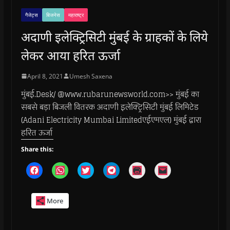
गैजेट्स
बिजनेस
महाराष्ट्र
अदाणी इलेक्ट्रिसिटी मुंबई के ग्राहकों के लिये
लेकर आया हरित ऊर्जा
April 8, 2021
Umesh Saxena
मुंबई.Desk/ @www.rubarunewsworld.com>> मुंबई का
सबसे बड़ा बिजली वितरक अदाणी इलेक्ट्रिसिटी मुंबई लिमिटेड
(Adani Electricity Mumbai Limitedएईएमएल) मुंबई द्वारा
हरित ऊर्जा
Share this:
C
C
C
C
C
C
l
l
l
l
l
l
i
i
i
i
i
i
c
c
c
c
c
c
k
k
k
k
k
k
More
t
t
t
t
t
t
o
o
o
o
o
o
s
s
s
s
p
e
h
h
h
h
r
m
a
a
a
a
i
a