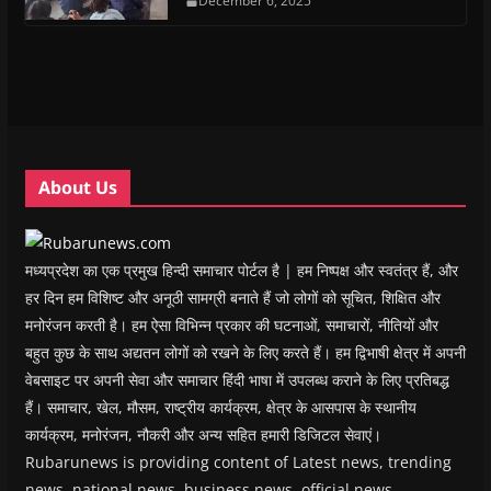
n
n
s
December 6, 2025
n
d
(
s
s
i
s
o
O
i
i
n
i
w
p
n
n
n
n
)
e
n
n
e
n
n
e
e
w
e
s
w
w
w
w
i
w
w
i
w
n
i
i
n
i
n
n
n
d
n
e
d
d
o
d
w
o
o
w
o
w
w
w
)
w
i
About Us
)
)
)
n
d
o
w
)
मध्यप्रदेश का एक प्रमुख हिन्दी समाचार पोर्टल है | हम निष्पक्ष और स्वतंत्र हैं, और
हर दिन हम विशिष्ट और अनूठी सामग्री बनाते हैं जो लोगों को सूचित, शिक्षित और
मनोरंजन करती है। हम ऐसा विभिन्न प्रकार की घटनाओं, समाचारों, नीतियों और
बहुत कुछ के साथ अद्यतन लोगों को रखने के लिए करते हैं। हम द्विभाषी क्षेत्र में अपनी
वेबसाइट पर अपनी सेवा और समाचार हिंदी भाषा में उपलब्ध कराने के लिए प्रतिबद्ध
हैं। समाचार, खेल, मौसम, राष्ट्रीय कार्यक्रम, क्षेत्र के आसपास के स्थानीय
कार्यक्रम, मनोरंजन, नौकरी और अन्य सहित हमारी डिजिटल सेवाएं।
Rubarunews is providing content of Latest news, trending
news, national news, business news, official news,