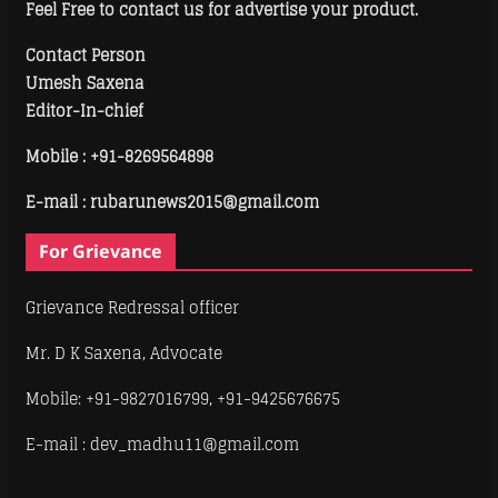
Feel Free to contact us for advertise your product.
Contact Person
Umesh Saxena
Editor-In-chief
Mobile :
+91-8269564898
E-mail : rubarunews2015@gmail.com
For Grievance
Grievance Redressal officer
Mr. D K Saxena, Advocate
Mobile: +91-9827016799, +91-9425676675
E-mail : dev_madhu11@gmail.com