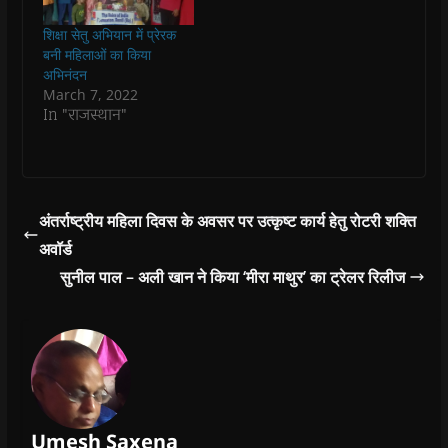
e
e
w
e
s
w
w
w
w
i
शिक्षा सेतु अभियान में प्रेरक
w
w
i
w
n
i
i
n
i
n
बनी महिलाओं का किया
n
n
d
n
e
अभिनंदन
d
d
o
d
w
o
o
w
o
w
March 7, 2022
w
w
)
w
i
In "राजस्थान"
)
)
)
n
d
o
w
)
अंतर्राष्ट्रीय महिला दिवस के अवसर पर उत्कृष्ट कार्य हेतु रोटरी शक्ति
अवॉर्ड
सुनील पाल – अली खान ने किया ‘मीरा माथुर’ का ट्रेलर रिलीज
Umesh Saxena