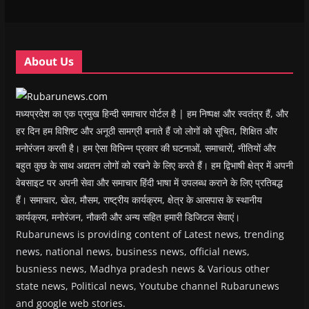
w
w
i
w
n
i
i
n
i
n
n
n
d
n
e
d
d
o
d
w
o
o
w
o
w
w
w
)
w
i
About Us
)
)
)
n
d
o
w
)
मध्यप्रदेश का एक प्रमुख हिन्दी समाचार पोर्टल है | हम निष्पक्ष और स्वतंत्र हैं, और
हर दिन हम विशिष्ट और अनूठी सामग्री बनाते हैं जो लोगों को सूचित, शिक्षित और
मनोरंजन करती है। हम ऐसा विभिन्न प्रकार की घटनाओं, समाचारों, नीतियों और
बहुत कुछ के साथ अद्यतन लोगों को रखने के लिए करते हैं। हम द्विभाषी क्षेत्र में अपनी
वेबसाइट पर अपनी सेवा और समाचार हिंदी भाषा में उपलब्ध कराने के लिए प्रतिबद्ध
हैं। समाचार, खेल, मौसम, राष्ट्रीय कार्यक्रम, क्षेत्र के आसपास के स्थानीय
कार्यक्रम, मनोरंजन, नौकरी और अन्य सहित हमारी डिजिटल सेवाएं।
Rubarunews is providing content of Latest news, trending
news, national news, business news, official news,
busniess news, Madhya pradesh news & Various other
state news, Political news, Youtube channel Rubarunews
and google web stories.