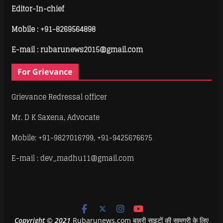
Editor-In-chief
Mobile :
+91-8269564898
E-mail : rubarunews2015@gmail.com
For Grievance
Grievance Redressal officer
Mr. D K Saxena, Advocate
Mobile: +91-9827016799, +91-9425676675
E-mail : dev_madhu11@gmail.com
Copyright
©
2021
Rubarunews.com बाहरी साइटों की सामग्री के लिए