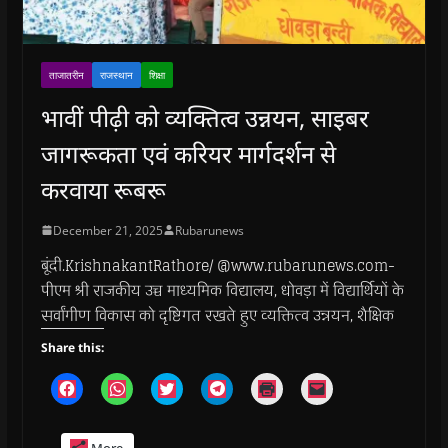
ताजातरीन
राजस्थान
शिक्षा
भावीं पीढ़ी को व्यक्तित्व उन्नयन, साइबर
जागरूकता एवं करियर मार्गदर्शन से
करवाया रूबरू
December 21, 2025
Rubarunews
बूंदी.KrishnakantRathore/ @www.rubarunews.com-
पीएम श्री राजकीय उच्च माध्यमिक विद्यालय, धोवड़ा में विद्यार्थियों के
सर्वांगीण विकास को दृष्टिगत रखते हुए व्यक्तित्व उन्नयन, शैक्षिक
Share this:
C
C
C
C
C
C
l
l
l
l
l
l
i
i
i
i
i
i
c
c
c
c
c
c
k
k
k
k
k
k
More