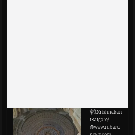
बूंदी.Krishnakan
tRatgore/
@www.rubaru
news.com-