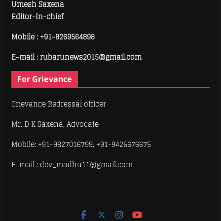
Umesh Saxena
Editor-In-chief
Mobile :
+91-8269564898
E-mail : rubarunews2015@gmail.com
For Grievance
Grievance Redressal officer
Mr. D K Saxena, Advocate
Mobile: +91-9827016799, +91-9425676675
E-mail : dev_madhu11@gmail.com