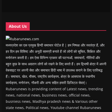
e
e
w
e
s
w
w
w
w
i
w
w
i
w
n
i
i
n
i
n
n
n
d
n
e
d
d
o
d
w
o
o
w
o
w
w
w
)
w
i
About Us
)
)
)
n
d
o
w
)
मध्यप्रदेश का एक प्रमुख हिन्दी समाचार पोर्टल है | हम निष्पक्ष और स्वतंत्र हैं, और
हर दिन हम विशिष्ट और अनूठी सामग्री बनाते हैं जो लोगों को सूचित, शिक्षित और
मनोरंजन करती है। हम ऐसा विभिन्न प्रकार की घटनाओं, समाचारों, नीतियों और
बहुत कुछ के साथ अद्यतन लोगों को रखने के लिए करते हैं। हम द्विभाषी क्षेत्र में अपनी
वेबसाइट पर अपनी सेवा और समाचार हिंदी भाषा में उपलब्ध कराने के लिए प्रतिबद्ध
हैं। समाचार, खेल, मौसम, राष्ट्रीय कार्यक्रम, क्षेत्र के आसपास के स्थानीय
कार्यक्रम, मनोरंजन, नौकरी और अन्य सहित हमारी डिजिटल सेवाएं।
Rubarunews is providing content of Latest news, trending
news, national news, business news, official news,
busniess news, Madhya pradesh news & Various other
state news, Political news, Youtube channel Rubarunews