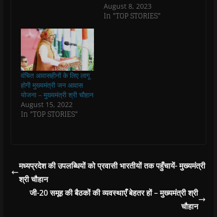
s
s
i
s
o
O
August 8, 2023
i
i
n
i
w
p
n
n
n
n
)
e
In "TOP STORIES"
n
n
e
n
n
e
e
w
e
s
w
w
w
w
i
w
w
i
w
n
i
i
n
i
n
n
n
d
n
e
d
d
o
d
w
o
o
w
o
w
w
w
)
w
i
वंचित आवासहीनों के लिए लागू
)
)
)
n
d
होगी मुख्यमंत्री जन आवास
o
योजना – मुख्यमंत्री श्री चौहान
w
)
August 15, 2022
In "TOP STORIES"
मध्यप्रदेश की उपलब्धियों को प्रवासी भारतीयों तक पहुँचायें- मुख्यमंत्री
श्री चौहान
जी-20 समूह की बैठकों की व्यवस्थाएँ बेहतर हों – मुख्यमंत्री श्री
चौहान