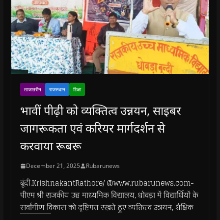
ताजातरीन
राजस्थान
शिक्षा
भावीं पीढ़ी को व्यक्तित्व उन्नयन, साइबर
जागरूकता एवं करियर मार्गदर्शन से
करवाया रूबरू
December 21, 2025
Rubarunews
बूंदी.KrishnakantRathore/ @www.rubarunews.com-
पीएम श्री राजकीय उच्च माध्यमिक विद्यालय, धोवड़ा में विद्यार्थियों के
सर्वांगीण विकास को दृष्टिगत रखते हुए व्यक्तित्व उन्नयन, शैक्षिक