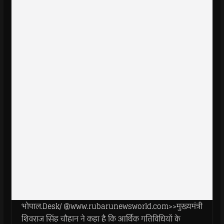
भोपाल.Desk/ @www.rubarunewsworld.com>>मुख्यमंत्री
शिवराज सिंह चौहान ने कहा है कि आर्थिक गतिविधियों के