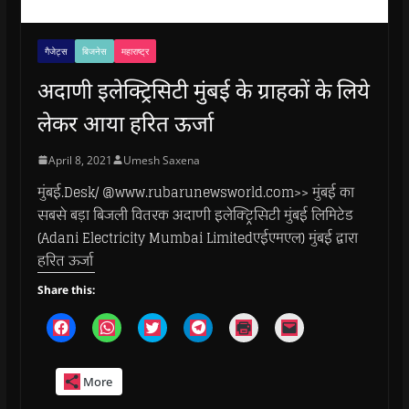
गैजेट्स
बिजनेस
महाराष्ट्र
अदाणी इलेक्ट्रिसिटी मुंबई के ग्राहकों के लिये
लेकर आया हरित ऊर्जा
April 8, 2021
Umesh Saxena
मुंबई.Desk/ @www.rubarunewsworld.com>> मुंबई का
सबसे बड़ा बिजली वितरक अदाणी इलेक्ट्रिसिटी मुंबई लिमिटेड
(Adani Electricity Mumbai Limitedएईएमएल) मुंबई द्वारा
हरित ऊर्जा
Share this:
C
C
C
C
C
C
l
l
l
l
l
l
i
i
i
i
i
i
c
c
c
c
c
c
k
k
k
k
k
k
More
t
t
t
t
t
t
o
o
o
o
o
o
s
s
s
s
p
e