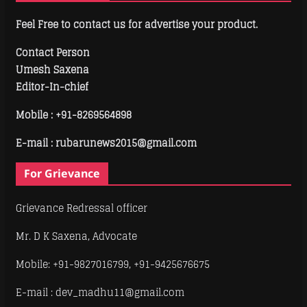
Feel Free to contact us for advertise your product.
Contact Person
Umesh Saxena
Editor-In-chief
Mobile :
+91-8269564898
E-mail : rubarunews2015@gmail.com
For Grievance
Grievance Redressal officer
Mr. D K Saxena, Advocate
Mobile: +91-9827016799, +91-9425676675
E-mail : dev_madhu11@gmail.com