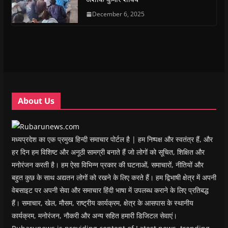
p
p
e
p
i
n
e
e
n
e
n
d
n
n
s
December 6, 2025
n
d
(
s
s
i
s
o
O
i
i
n
i
w
p
n
n
n
n
)
e
n
n
e
n
n
e
e
w
e
s
w
w
w
w
i
w
w
i
w
n
i
i
n
i
n
n
n
d
n
e
d
d
o
d
w
o
o
w
o
w
w
w
)
w
i
About Us
)
)
)
n
d
o
w
)
मध्यप्रदेश का एक प्रमुख हिन्दी समाचार पोर्टल है | हम निष्पक्ष और स्वतंत्र हैं, और
हर दिन हम विशिष्ट और अनूठी सामग्री बनाते हैं जो लोगों को सूचित, शिक्षित और
मनोरंजन करती है। हम ऐसा विभिन्न प्रकार की घटनाओं, समाचारों, नीतियों और
बहुत कुछ के साथ अद्यतन लोगों को रखने के लिए करते हैं। हम द्विभाषी क्षेत्र में अपनी
वेबसाइट पर अपनी सेवा और समाचार हिंदी भाषा में उपलब्ध कराने के लिए प्रतिबद्ध
हैं। समाचार, खेल, मौसम, राष्ट्रीय कार्यक्रम, क्षेत्र के आसपास के स्थानीय
कार्यक्रम, मनोरंजन, नौकरी और अन्य सहित हमारी डिजिटल सेवाएं।