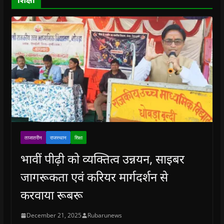
w
)
ताजातरीन
राजस्थान
शिक्षा
भावीं पीढ़ी को व्यक्तित्व उन्नयन, साइबर
जागरूकता एवं करियर मार्गदर्शन से
करवाया रूबरू
December 21, 2025
Rubarunews