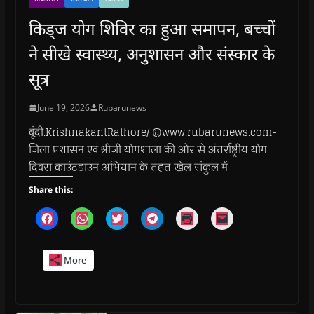
किड्ज योग शिविर का हुआ समापन, बच्चों
ने सीखे स्वास्थ्य, अनुशासन और संस्कार के
सूत्र
June 19, 2026
Rubarunews
बूंदी.KrishnakantRathore/ @www.rubarunews.com-
जिला प्रशासन एवं श्रीजी योगशाला की ओर से अंतर्राष्ट्रीय योग
दिवस काउंटडाउन अभियान के तहत खेल संकुल में
Share this:
C
C
C
C
C
C
l
l
l
l
l
l
i
i
i
i
i
i
c
c
c
c
c
c
k
k
k
k
k
k
More
t
t
t
t
t
t
o
o
o
o
o
o
s
s
s
s
p
e
h
h
h
h
r
m
a
a
a
a
i
a
r
r
r
r
n
i