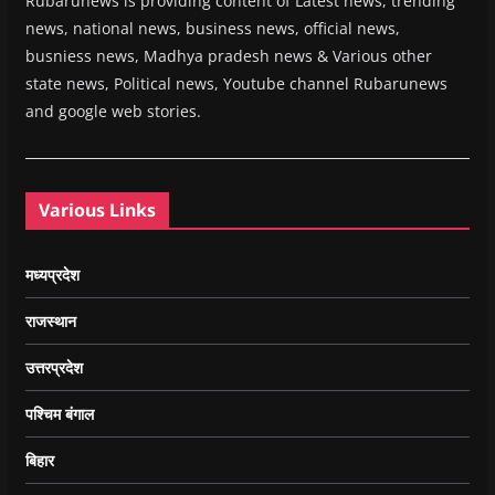
Rubarunews is providing content of Latest news, trending
news, national news, business news, official news,
busniess news, Madhya pradesh news & Various other
state news, Political news, Youtube channel Rubarunews
and google web stories.
Various Links
मध्यप्रदेश
राजस्थान
उत्तरप्रदेश
पश्चिम बंगाल
बिहार