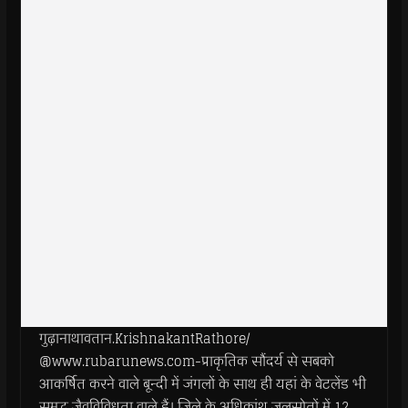
गुढ़ानाथावतान.KrishnakantRathore/
@www.rubarunews.com-प्राकृतिक सौंदर्य से सबको
आकर्षित करने वाले बून्दी में जंगलों के साथ ही यहां के वेटलेंड भी
समृद्ध जैवविविधता वाले हैं। जिले के अधिकांश जलस्रोतों में 12