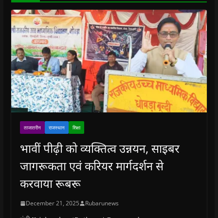
)
ताजातरीन
राजस्थान
शिक्षा
भावीं पीढ़ी को व्यक्तित्व उन्नयन, साइबर
जागरूकता एवं करियर मार्गदर्शन से
करवाया रूबरू
December 21, 2025
Rubarunews