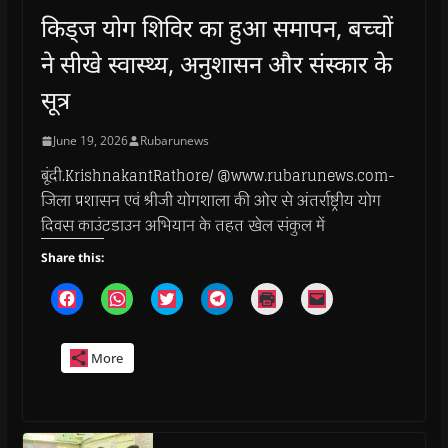
किड्ज योग शिविर का हुआ समापन, बच्चों
ने सीखे स्वास्थ्य, अनुशासन और संस्कार के
सूत्र
June 19, 2026
Rubarunews
बूंदी.KrishnakantRathore/ @www.rubarunews.com-
जिला प्रशासन एवं श्रीजी योगशाला की ओर से अंतर्राष्ट्रीय योग
दिवस काउंटडाउन अभियान के तहत खेल संकुल में
Share this:
C
C
C
C
C
C
l
l
l
l
l
l
i
i
i
i
i
i
c
c
c
c
c
c
k
k
k
k
k
k
More
t
t
t
t
t
t
o
o
o
o
o
o
s
s
s
s
p
e
h
h
h
h
r
m
a
a
a
a
i
a
r
r
r
r
n
i
e
e
e
e
t
l