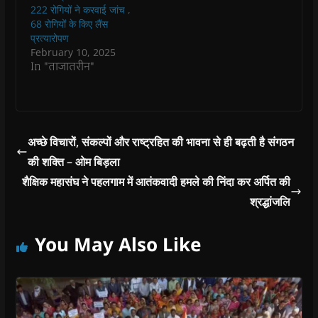
n
n
d
n
e
222 रोगियों ने करवाई जांच ,
d
d
o
d
w
o
o
w
o
w
68 रोगियों के किए लैंस
w
w
)
w
i
प्रत्यारोपण
)
)
)
n
d
February 10, 2025
o
In "ताजातरीन"
w
)
अच्छे विचारों, संकल्पों और राष्ट्रहित की भावना से ही बढ़ती है संगठन
की शक्ति – ओम बिड़ला
शैक्षिक महासंघ ने पहलगाम में आतंकवादी हमले की निंदा कर अर्पित की
श्रद्धांजलि
You May Also Like