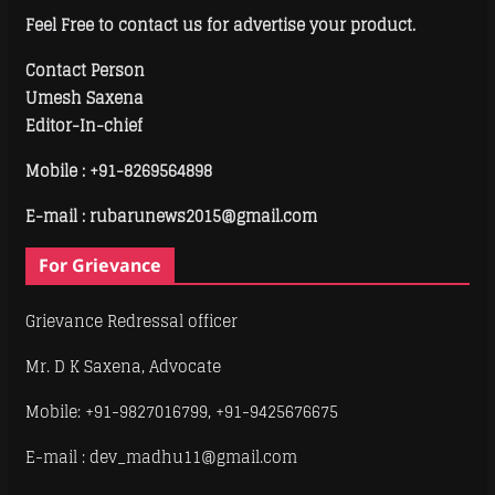
Feel Free to contact us for advertise your product.
Contact Person
Umesh Saxena
Editor-In-chief
Mobile :
+91-8269564898
E-mail : rubarunews2015@gmail.com
For Grievance
Grievance Redressal officer
Mr. D K Saxena, Advocate
Mobile: +91-9827016799, +91-9425676675
E-mail : dev_madhu11@gmail.com