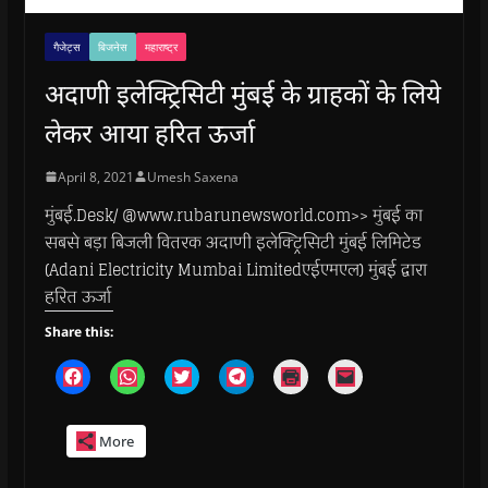
गैजेट्स
बिजनेस
महाराष्ट्र
अदाणी इलेक्ट्रिसिटी मुंबई के ग्राहकों के लिये
लेकर आया हरित ऊर्जा
April 8, 2021
Umesh Saxena
मुंबई.Desk/ @www.rubarunewsworld.com>> मुंबई का
सबसे बड़ा बिजली वितरक अदाणी इलेक्ट्रिसिटी मुंबई लिमिटेड
(Adani Electricity Mumbai Limitedएईएमएल) मुंबई द्वारा
हरित ऊर्जा
Share this:
C
C
C
C
C
C
l
l
l
l
l
l
i
i
i
i
i
i
c
c
c
c
c
c
k
k
k
k
k
k
More
t
t
t
t
t
t
o
o
o
o
o
o
s
s
s
s
p
e
h
h
h
h
r
m