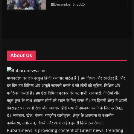
e
e
n
e
n
d
n
n
s
December 6, 2025
n
d
(
s
s
i
s
o
O
i
i
n
i
w
p
n
n
n
n
)
e
n
n
e
n
n
e
e
w
e
s
w
w
w
w
i
w
w
i
w
n
i
i
n
i
n
n
n
d
n
e
d
d
o
d
w
o
o
w
o
w
w
w
)
w
i
About Us
)
)
)
n
d
o
w
)
मध्यप्रदेश का एक प्रमुख हिन्दी समाचार पोर्टल है | हम निष्पक्ष और स्वतंत्र हैं, और
हर दिन हम विशिष्ट और अनूठी सामग्री बनाते हैं जो लोगों को सूचित, शिक्षित और
मनोरंजन करती है। हम ऐसा विभिन्न प्रकार की घटनाओं, समाचारों, नीतियों और
बहुत कुछ के साथ अद्यतन लोगों को रखने के लिए करते हैं। हम द्विभाषी क्षेत्र में अपनी
वेबसाइट पर अपनी सेवा और समाचार हिंदी भाषा में उपलब्ध कराने के लिए प्रतिबद्ध
हैं। समाचार, खेल, मौसम, राष्ट्रीय कार्यक्रम, क्षेत्र के आसपास के स्थानीय
कार्यक्रम, मनोरंजन, नौकरी और अन्य सहित हमारी डिजिटल सेवाएं।
Rubarunews is providing content of Latest news, trending