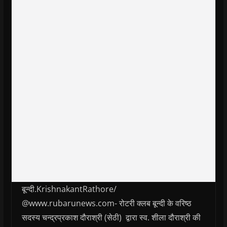
बून्दी.KrishnakantRathore/
@www.rubarunews.com- रोटरी क्लब बून्दी के वरिष्ठ
सदस्य चन्द्रप्रकाश दौराश्री (सेठी) द्वारा स्व. शीला दौराश्री की