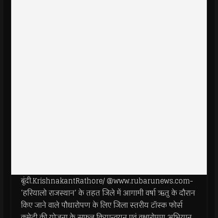
बूंदी.KrishnakantRathore/ @www.rubarunews.com-
‘हरियालो राजस्थान’ के तहत जिले में आगामी वर्षा ऋतु के दौरान
किए जाने वाले पौधारोपण के लिए जिला स्‍तरीय टॉस्‍क फोर्स
कमेटी की योजना के सफल क्रियान्‍वयन एवं वृक्षारोपण अभियान