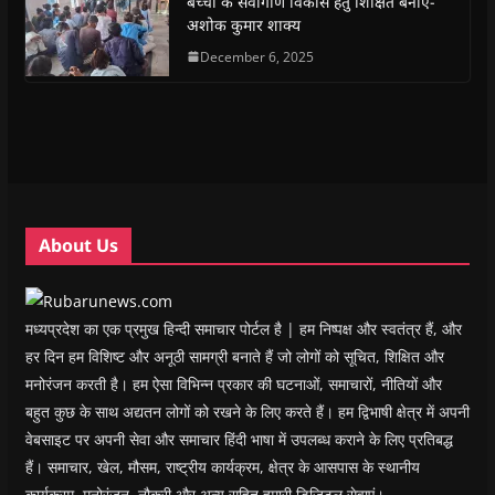
बच्चों के सर्वांगीण विकास हेतु शिक्षित बनाएँ-
O
O
p
O
w
e
अशोक कुमार शाक्य
p
p
e
p
i
n
e
e
n
e
n
d
n
n
s
December 6, 2025
n
d
(
s
s
i
s
o
O
i
i
n
i
w
p
n
n
n
n
)
e
n
n
e
n
n
e
e
w
e
s
w
w
w
w
i
w
w
i
w
n
i
i
n
i
n
n
n
d
n
e
d
d
o
d
w
o
o
w
o
w
w
w
)
w
i
About Us
)
)
)
n
d
o
w
)
मध्यप्रदेश का एक प्रमुख हिन्दी समाचार पोर्टल है | हम निष्पक्ष और स्वतंत्र हैं, और
हर दिन हम विशिष्ट और अनूठी सामग्री बनाते हैं जो लोगों को सूचित, शिक्षित और
मनोरंजन करती है। हम ऐसा विभिन्न प्रकार की घटनाओं, समाचारों, नीतियों और
बहुत कुछ के साथ अद्यतन लोगों को रखने के लिए करते हैं। हम द्विभाषी क्षेत्र में अपनी
वेबसाइट पर अपनी सेवा और समाचार हिंदी भाषा में उपलब्ध कराने के लिए प्रतिबद्ध
हैं। समाचार, खेल, मौसम, राष्ट्रीय कार्यक्रम, क्षेत्र के आसपास के स्थानीय
कार्यक्रम, मनोरंजन, नौकरी और अन्य सहित हमारी डिजिटल सेवाएं।