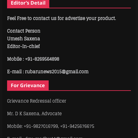
Editor’s Detail
Feel Free to contact us for advertise your product.
Contact Person
Umesh Saxena
Editor-In-chief
Mobile :
+91-8269564898
E-mail : rubarunews2015@gmail.com
For Grievance
Grievance Redressal officer
Mr. D K Saxena, Advocate
Mobile: +91-9827016799, +91-9425676675