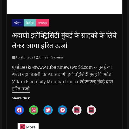
गैजेट्स
बिजनेस
महाराष्ट्र
अदाणी इलेक्ट्रिसिटी मुंबई के ग्राहकों के लिये
लेकर आया हरित ऊर्जा
April 8, 2021
Umesh Saxena
मुंबई.Desk/ @www.rubarunewsworld.com>> मुंबई का
सबसे बड़ा बिजली वितरक अदाणी इलेक्ट्रिसिटी मुंबई लिमिटेड
(Adani Electricity Mumbai Limitedएईएमएल) मुंबई द्वारा
हरित ऊर्जा
Share this:
C
C
C
C
C
C
l
l
l
l
l
l
i
i
i
i
i
i
c
c
c
c
c
c
k
k
k
k
k
k
More
t
t
t
t
t
t