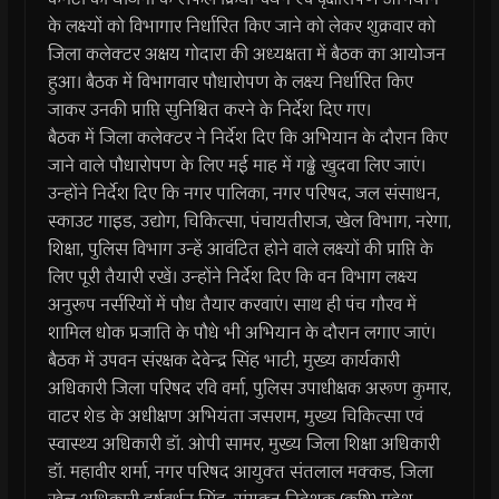
के लक्ष्‍यों को विभागार निर्धारित किए जाने को लेकर शुक्रवार को
जिला कलेक्‍टर अक्षय गोदारा की अध्‍यक्षता में बैठक का आयोजन
हुआ। बैठक में विभागवार पौधारोपण के लक्ष्‍य निर्धारित किए
जाकर उनकी प्राप्ति सुनिश्चित करने के निर्देश दिए गए।
बैठक में जिला कलेक्‍टर ने निर्देश दिए कि अभियान के दौरान किए
जाने वाले पौधारोपण के लिए मई माह में गढ्ढे खुदवा लिए जाएं।
उन्‍होंने निर्देश दिए कि नगर पालिका, नगर परिषद, जल संसाधन,
स्‍काउट गाइड, उद्योग, चिकित्‍सा, पंचायतीराज, खेल विभाग, नरेगा,
शिक्षा, पुलिस विभाग उन्‍हें आवंटित होने वाले लक्ष्‍यों की प्राप्ति के
लिए पूरी तैयारी रखें। उन्‍होंने निर्देश दिए कि वन विभाग लक्ष्‍य
अनुरूप नर्सरियों में पौध तैयार करवाएं। साथ ही पंच गौरव में
शामिल धोक प्रजाति के पौधे भी अभियान के दौरान लगाए जाएं।
बैठक में उपवन संरक्षक देवेन्‍द्र सिंह भाटी, मुख्‍य कार्यकारी
अधिकारी जिला परिषद रवि वर्मा, पुलिस उपाधीक्षक अरूण कुमार,
वाटर शेड के अधीक्षण अभियंता जसराम, मुख्‍य चिकित्‍सा एवं
स्‍वास्‍थ्‍य अधिकारी डॉ. ओपी सामर, मुख्‍य जिला शिक्षा अधिकारी
डॉ. महावीर शर्मा, नगर परिषद आयुक्‍त संतलाल मक्‍कड, जिला