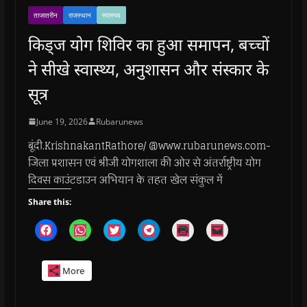
ताजातरीन
राजस्थान
स्वास्थ्य
किड्ज योग शिविर का हुआ समापन, बच्चों
ने सीखे स्वास्थ्य, अनुशासन और संस्कार के
सूत्र
June 19, 2026
Rubarunews
बूंदी.KrishnakantRathore/ @www.rubarunews.com-
जिला प्रशासन एवं श्रीजी योगशाला की ओर से अंतर्राष्ट्रीय योग
दिवस काउंटडाउन अभियान के तहत खेल संकुल में
Share this:
C
C
C
C
C
C
l
l
l
l
l
l
i
i
i
i
i
i
c
c
c
c
c
c
k
k
k
k
k
k
More
t
t
t
t
t
t
o
o
o
o
o
o
s
s
s
s
p
e
h
h
h
h
r
m