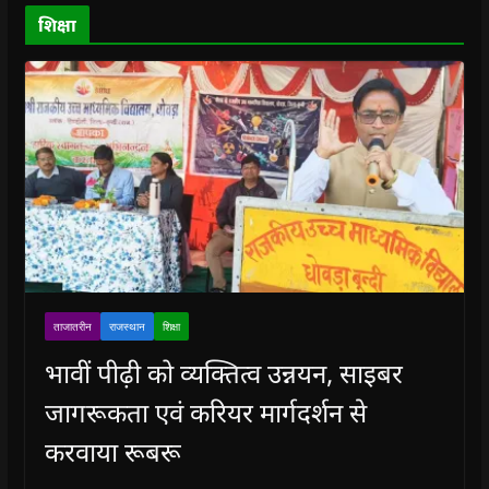
d
o
शिक्षा
w
)
ताजातरीन
राजस्थान
शिक्षा
भावीं पीढ़ी को व्यक्तित्व उन्नयन, साइबर
जागरूकता एवं करियर मार्गदर्शन से
करवाया रूबरू