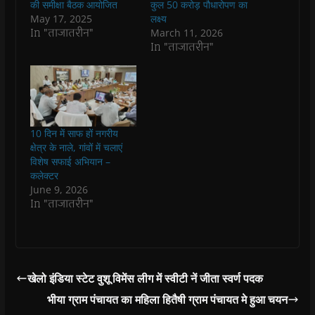
की समीक्षा बैठक आयोजित
कुल 50 करोड़ पौधारोपण का
(
(
O
(
w
i
O
O
p
O
w
e
May 17, 2025
लक्ष्य
p
p
e
p
i
n
In "ताजातरीन"
March 11, 2026
e
e
n
e
n
d
n
n
s
n
d
(
In "ताजातरीन"
s
s
i
s
o
O
i
i
n
i
w
p
n
n
n
n
)
e
n
n
e
n
n
e
e
w
e
s
w
w
w
w
i
w
w
i
w
n
i
i
n
i
n
n
n
d
n
e
10 दिन में साफ हों नगरीय
d
d
o
d
w
o
o
w
o
w
क्षेत्र के नाले, गांवों में चलाएं
w
w
)
w
i
विशेष सफाई अभियान –
)
)
)
n
d
कलेक्‍टर
o
June 9, 2026
w
)
In "ताजातरीन"
खेलो इंडिया स्टेट वुशू विमेंस लीग में स्वीटी नें जीता स्वर्ण पदक
भीया ग्राम पंचायत का महिला हितैषी ग्राम पंचायत मे हुआ चयन