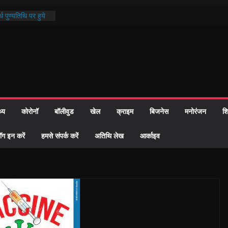
थ पुण्यतिथि पर हुये
 पाठ में भक्ति रस में
ाज को केवल वोट बैंक
नहीं दी – सैफी
 जितेन्द्र को मौके
मांतरण
पर हुआ 26 यूनिट
थ्य
कोरोनॉ
बॉलीवुड
खेल
क्राइम
बिजनेस
मनोरंजन
शि
्रशासन की तत्परता:
प्रमाण-पत्र
ॉग इन करें
हमसे संपर्क करें
अतिथि लेख
आर्काइव