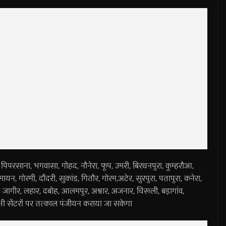
र, पिपरसाना, भगवासा, गोहद, नौनेरा, फूप, उमरी, बिरधनपुरा, कुम्हरौआ,
ायन, गोरमी, दौंदरी, सुकांड, गितौर, गोरम,अटेर, सुरपुरा, पतापुरा, कनेरा,
ेह जागीर, लहार, दबोह, आलमपुर, अश्वार, अजनार, चिरूली, बड़ागांव,
सभी सेंटरों पर तत्काल पंजीयन कराया जा सकेगा