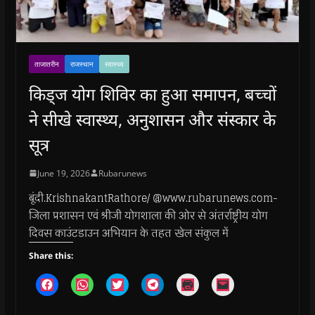
ताजातरीन
राजस्थान
स्वास्थ्य
किड्ज योग शिविर का हुआ समापन, बच्चों
ने सीखे स्वास्थ्य, अनुशासन और संस्कार के
सूत्र
June 19, 2026
Rubarunews
बूंदी.KrishnakantRathore/ @www.rubarunews.com-
जिला प्रशासन एवं श्रीजी योगशाला की ओर से अंतर्राष्ट्रीय योग
दिवस काउंटडाउन अभियान के तहत खेल संकुल में
Share this:
C
C
C
C
C
C
l
l
l
l
l
l
i
i
i
i
i
i
c
c
c
c
c
c