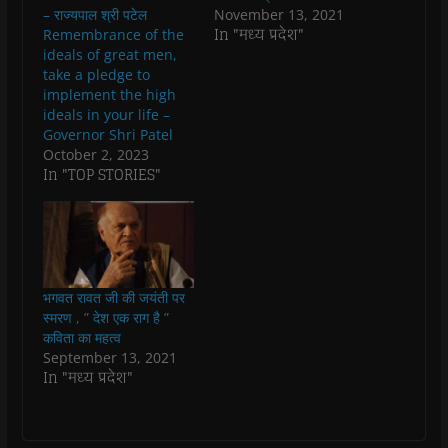
O
O
p
O
w
e
– राज्यपाल श्री पटेल
November 13, 2021
p
p
e
p
i
n
In "मध्य प्रदेश"
Remembrance of the
e
e
n
e
n
d
n
n
s
n
d
(
ideals of great men,
s
s
i
s
o
O
take a pledge to
i
i
n
i
w
p
n
n
n
n
)
e
implement the high
n
n
e
n
n
ideals in your life –
e
e
w
e
s
w
w
w
w
i
Governor Shri Patel
w
w
i
w
n
i
i
n
i
n
October 2, 2023
n
n
d
n
e
In "TOP STORIES"
d
d
o
d
w
o
o
w
o
w
w
w
)
w
i
)
)
)
n
d
o
w
)
भगवत रावत जी की जयंती पर
स्मरण , ” देश एक राग है ”
कविता का महत्व
September 13, 2021
In "मध्य प्रदेश"