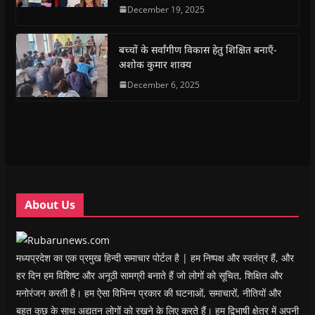
e
t
t
e
s
t
December 19, 2025
b
s
t
g
i
o
o
A
e
r
n
a
o
p
r
a
n
f
k
p
(
m
e
r
(
(
O
(
w
i
बच्चों के सर्वांगीण विकास हेतु शिक्षित बनाएँ-
O
O
p
O
w
e
अशोक कुमार शाक्य
p
p
e
p
i
n
e
e
n
e
n
d
n
n
s
December 6, 2025
n
d
(
s
s
i
s
o
O
i
i
n
i
w
p
n
n
n
n
)
e
n
n
e
n
n
e
e
w
e
s
w
w
w
w
i
w
w
i
w
n
i
i
n
i
n
n
n
d
n
e
d
d
o
d
w
o
o
w
o
w
w
w
)
w
i
About Us
)
)
)
n
d
o
w
)
मध्यप्रदेश का एक प्रमुख हिन्दी समाचार पोर्टल है | हम निष्पक्ष और स्वतंत्र हैं, और
हर दिन हम विशिष्ट और अनूठी सामग्री बनाते हैं जो लोगों को सूचित, शिक्षित और
मनोरंजन करती है। हम ऐसा विभिन्न प्रकार की घटनाओं, समाचारों, नीतियों और
बहुत कुछ के साथ अद्यतन लोगों को रखने के लिए करते हैं। हम द्विभाषी क्षेत्र में अपनी