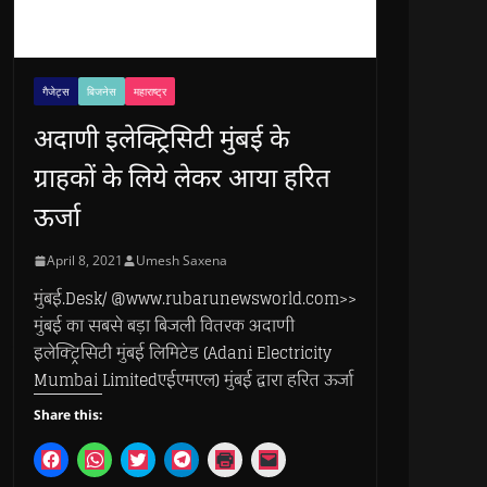
गैजेट्स
बिजनेस
महाराष्ट्र
अदाणी इलेक्ट्रिसिटी मुंबई के
ग्राहकों के लिये लेकर आया हरित
ऊर्जा
April 8, 2021
Umesh Saxena
मुंबई.Desk/ @www.rubarunewsworld.com>>
मुंबई का सबसे बड़ा बिजली वितरक अदाणी
इलेक्ट्रिसिटी मुंबई लिमिटेड (Adani Electricity
Mumbai Limitedएईएमएल) मुंबई द्वारा हरित ऊर्जा
Share this:
C
C
C
C
C
C
l
l
l
l
l
l
i
i
i
i
i
i