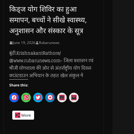
किड्ज योग शिविर का हुआ
समापन, बच्चों ने सीखे स्वास्थ्य,
अनुशासन और संस्कार के सूत्र
June 19, 2026
Rubarunews
बूंदी.KrishnakantRathore/
@www.rubarunews.com- जिला प्रशासन एवं
श्रीजी योगशाला की ओर से अंतर्राष्ट्रीय योग दिवस
काउंटडाउन अभियान के तहत खेल संकुल में
Share this:
C
C
C
C
C
C
l
l
l
l
l
l
i
i
i
i
i
i
c
c
c
c
c
c
k
k
k
k
k
k
More
t
t
t
t
t
t
o
o
o
o
o
o
s
s
s
s
p
e
h
h
h
h
r
m
a
a
a
a
i
a