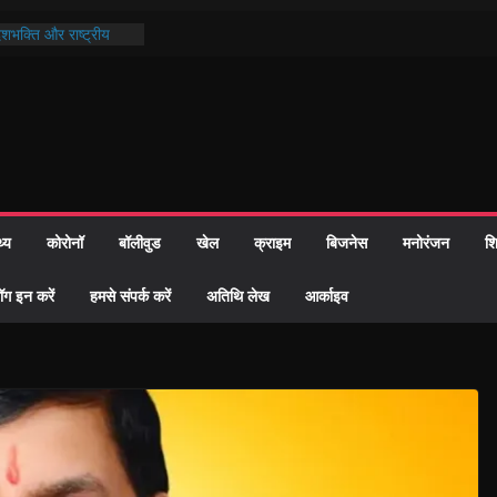
ेशभक्ति और राष्ट्रीय
ली भव्य तिरंगा प्रभात
सन्धान और गहन चिंतन की
ा का भव्य स्वागत
कर नगर परिषद, बूंदी में
हरिमोहन शर्मा
पान सप्ताह का
थ्य
कोरोनॉ
बॉलीवुड
खेल
क्राइम
बिजनेस
मनोरंजन
शि
्जा ने विजेताओं को किया
ॉग इन करें
हमसे संपर्क करें
अतिथि लेख
आर्काइव