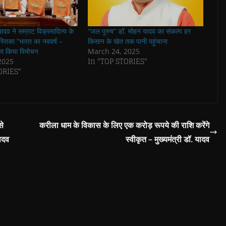
 यादव ने सम्राट विक्रमादित्य के
“जल पुरुष” डॉ. मोहन यादव का संकल्प हर
ुस्तिका “भारत का नववर्ष –
किसान के खेत तक पानी पहुंचाना
का किया विमोचन
March 24, 2025
In "TOP STORIES"
2025
ORIES"
से
करीला धाम के विकास के लिए एक करोड़ रूपये की राशि करेंगे
ादव
स्वीकृत – मुख्यमंत्री डॉ. यादव