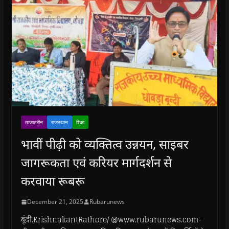
ताजातरीन
राजस्थान
शिक्षा
भावीं पीढ़ी को व्यक्तित्व उन्नयन, साइबर
जागरूकता एवं करियर मार्गदर्शन से
करवाया रूबरू
December 21, 2025
Rubarunews
बूंदी.KrishnakantRathore/ @www.rubarunews.com-