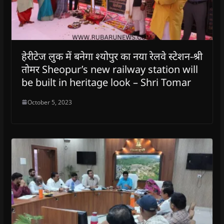
w
w
i
w
n
i
i
n
i
n
n
n
d
n
e
d
d
o
d
w
o
o
w
o
w
w
w
)
w
i
)
)
)
n
d
हेरीटेज लुक में बनेगा श्योपुर का नया रेलवे स्टेशन-श्री
o
w
तोमर Sheopur’s new railway station will
)
be built in heritage look – Shri Tomar
October 5, 2023