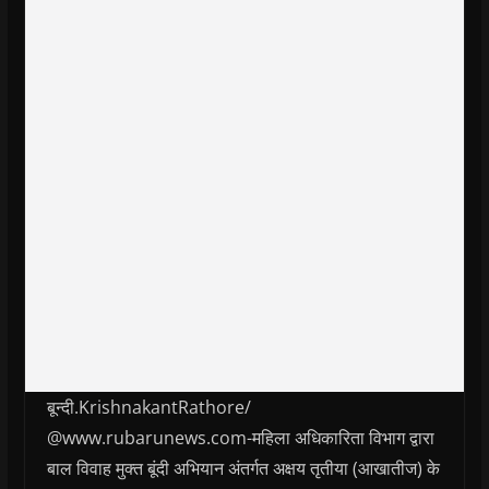
बून्दी.KrishnakantRathore/
@www.rubarunews.com-महिला अधिकारिता विभाग द्वारा
बाल विवाह मुक्त बूंदी अभियान अंतर्गत अक्षय तृतीया (आखातीज) के