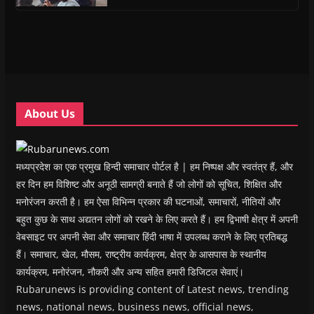
s
s
i
s
o
O
i
i
n
i
w
p
n
n
n
n
)
e
n
n
e
n
n
e
e
w
e
s
w
w
w
w
i
w
w
i
w
n
i
i
n
i
n
n
n
d
n
e
d
d
o
d
w
o
o
w
o
w
w
w
)
w
i
About Us
)
)
)
n
d
o
w
)
मध्यप्रदेश का एक प्रमुख हिन्दी समाचार पोर्टल है | हम निष्पक्ष और स्वतंत्र हैं, और
हर दिन हम विशिष्ट और अनूठी सामग्री बनाते हैं जो लोगों को सूचित, शिक्षित और
मनोरंजन करती है। हम ऐसा विभिन्न प्रकार की घटनाओं, समाचारों, नीतियों और
बहुत कुछ के साथ अद्यतन लोगों को रखने के लिए करते हैं। हम द्विभाषी क्षेत्र में अपनी
वेबसाइट पर अपनी सेवा और समाचार हिंदी भाषा में उपलब्ध कराने के लिए प्रतिबद्ध
हैं। समाचार, खेल, मौसम, राष्ट्रीय कार्यक्रम, क्षेत्र के आसपास के स्थानीय
कार्यक्रम, मनोरंजन, नौकरी और अन्य सहित हमारी डिजिटल सेवाएं।
Rubarunews is providing content of Latest news, trending
news, national news, business news, official news,