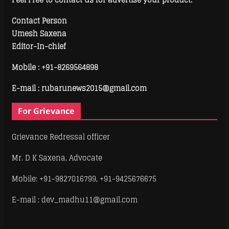
Contact Person
Umesh Saxena
Editor-In-chief
Mobile :
+91-8269564898
E-mail : rubarunews2015@gmail.com
For Grievance
Grievance Redressal officer
Mr. D K Saxena, Advocate
Mobile: +91-9827016799, +91-9425676675
E-mail : dev_madhu11@gmail.com