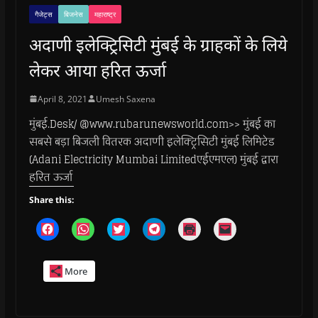
गैजेट्स
बिजनेस
महाराष्ट्र
अदाणी इलेक्ट्रिसिटी मुंबई के ग्राहकों के लिये
लेकर आया हरित ऊर्जा
April 8, 2021
Umesh Saxena
मुंबई.Desk/ @www.rubarunewsworld.com>> मुंबई का
सबसे बड़ा बिजली वितरक अदाणी इलेक्ट्रिसिटी मुंबई लिमिटेड
(Adani Electricity Mumbai Limitedएईएमएल) मुंबई द्वारा
हरित ऊर्जा
Share this:
C
C
C
C
C
C
l
l
l
l
l
l
i
i
i
i
i
i
c
c
c
c
c
c
k
k
k
k
k
k
More
t
t
t
t
t
t
o
o
o
o
o
o
s
s
s
s
p
e
h
h
h
h
r
m
a
a
a
a
i
a