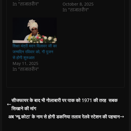
O
O
p
O
w
e
In "ताजातरीन"
October 8, 2025
p
p
e
p
i
n
In "ताजातरीन"
e
e
n
e
n
d
n
n
s
n
d
(
s
s
i
s
o
O
i
i
n
i
w
p
n
n
n
n
)
e
n
n
e
n
n
e
e
w
e
s
w
w
w
w
i
w
w
i
w
n
i
i
n
i
n
शिक्षा मंत्री मदन दिलावर जी का
n
n
d
n
e
जन्मदिन रविवार को, गौ पूजन
d
d
o
d
w
o
o
w
o
w
से होगी शुरुआत
w
w
)
w
i
May 11, 2025
)
)
)
n
d
In "ताजातरीन"
o
w
)
सीजफायर के बाद भी गोलाबारी पर पाक को 1971 की तरह सबक
सिखाने की मांग
अब ‘न्यू कोटा’ के नाम से होगी डकनिया तलाव रेलवे स्टेशन की पहचान