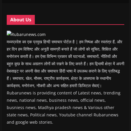
i
i
n
i
n
n
n
d
n
e
d
d
o
d
w
o
o
w
o
w
w
w
)
w
i
About Us
)
)
)
n
d
o
w
)
मध्यप्रदेश का एक प्रमुख हिन्दी समाचार पोर्टल है | हम निष्पक्ष और स्वतंत्र हैं, और
हर दिन हम विशिष्ट और अनूठी सामग्री बनाते हैं जो लोगों को सूचित, शिक्षित और
मनोरंजन करती है। हम ऐसा विभिन्न प्रकार की घटनाओं, समाचारों, नीतियों और
बहुत कुछ के साथ अद्यतन लोगों को रखने के लिए करते हैं। हम द्विभाषी क्षेत्र में अपनी
वेबसाइट पर अपनी सेवा और समाचार हिंदी भाषा में उपलब्ध कराने के लिए प्रतिबद्ध
हैं। समाचार, खेल, मौसम, राष्ट्रीय कार्यक्रम, क्षेत्र के आसपास के स्थानीय
कार्यक्रम, मनोरंजन, नौकरी और अन्य सहित हमारी डिजिटल सेवाएं।
Rubarunews is providing content of Latest news, trending
news, national news, business news, official news,
busniess news, Madhya pradesh news & Various other
state news, Political news, Youtube channel Rubarunews
and google web stories.