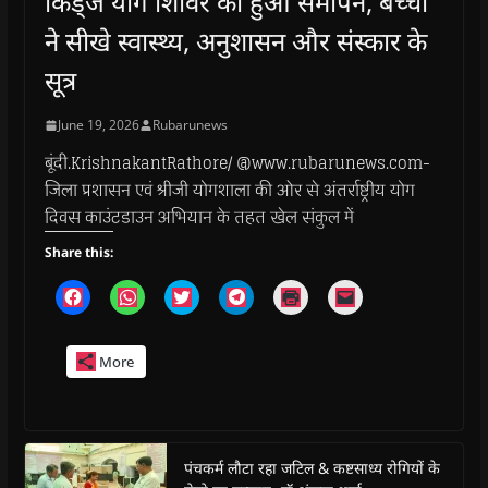
किड्ज योग शिविर का हुआ समापन, बच्चों
ने सीखे स्वास्थ्य, अनुशासन और संस्कार के
सूत्र
June 19, 2026
Rubarunews
बूंदी.KrishnakantRathore/ @www.rubarunews.com-
जिला प्रशासन एवं श्रीजी योगशाला की ओर से अंतर्राष्ट्रीय योग
दिवस काउंटडाउन अभियान के तहत खेल संकुल में
Share this:
C
C
C
C
C
C
l
l
l
l
l
l
i
i
i
i
i
i
c
c
c
c
c
c
k
k
k
k
k
k
More
t
t
t
t
t
t
o
o
o
o
o
o
s
s
s
s
p
e
h
h
h
h
r
m
a
a
a
a
i
a
r
r
r
r
n
i
e
e
e
e
t
l
o
o
o
o
(
a
पंचकर्म लौटा रहा जटिल & कष्टसाध्य रोगियों के
n
n
n
n
O
l