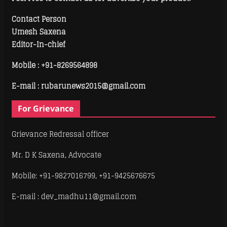
Contact Person
Umesh Saxena
Editor-In-chief
Mobile :
+91-8269564898
E-mail : rubarunews2015@gmail.com
For Grievance
Grievance Redressal officer
Mr. D K Saxena, Advocate
Mobile: +91-9827016799, +91-9425676675
E-mail : dev_madhu11@gmail.com