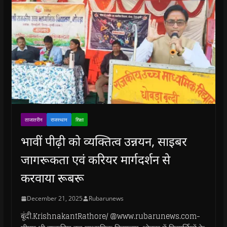
ताजातरीन
राजस्थान
शिक्षा
भावीं पीढ़ी को व्यक्तित्व उन्नयन, साइबर
जागरूकता एवं करियर मार्गदर्शन से
करवाया रूबरू
December 21, 2025
Rubarunews
बूंदी.KrishnakantRathore/ @www.rubarunews.com-