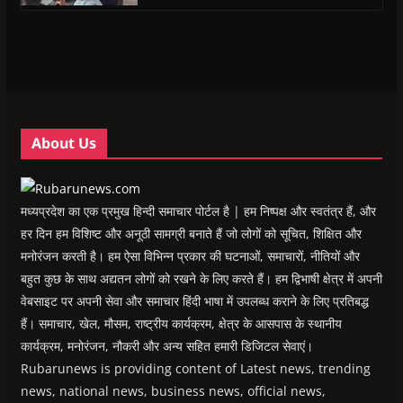
s
s
i
s
o
O
i
i
n
i
w
p
n
n
n
n
)
e
n
n
e
n
n
e
e
w
e
s
w
w
w
w
i
w
w
i
w
n
i
i
n
i
n
n
n
d
n
e
d
d
o
d
w
o
o
w
o
w
w
w
)
w
i
About Us
)
)
)
n
d
o
w
)
मध्यप्रदेश का एक प्रमुख हिन्दी समाचार पोर्टल है | हम निष्पक्ष और स्वतंत्र हैं, और
हर दिन हम विशिष्ट और अनूठी सामग्री बनाते हैं जो लोगों को सूचित, शिक्षित और
मनोरंजन करती है। हम ऐसा विभिन्न प्रकार की घटनाओं, समाचारों, नीतियों और
बहुत कुछ के साथ अद्यतन लोगों को रखने के लिए करते हैं। हम द्विभाषी क्षेत्र में अपनी
वेबसाइट पर अपनी सेवा और समाचार हिंदी भाषा में उपलब्ध कराने के लिए प्रतिबद्ध
हैं। समाचार, खेल, मौसम, राष्ट्रीय कार्यक्रम, क्षेत्र के आसपास के स्थानीय
कार्यक्रम, मनोरंजन, नौकरी और अन्य सहित हमारी डिजिटल सेवाएं।
Rubarunews is providing content of Latest news, trending
news, national news, business news, official news,