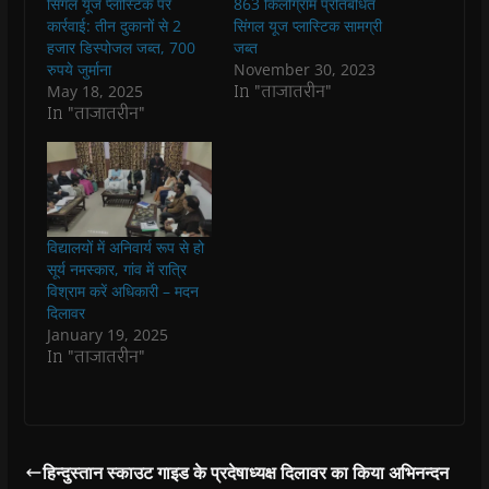
सिंगल यूज प्लास्टिक पर
863 किलोग्राम प्रतिबंधित
o
A
e
r
n
a
o
p
r
a
n
f
कार्रवाई: तीन दुकानों से 2
सिंगल यूज प्लास्टिक सामग्री
k
p
(
m
e
r
हजार डिस्पोजल जब्त, 700
जब्त
(
(
O
(
w
i
O
O
p
O
w
e
रुपये जुर्माना
November 30, 2023
p
p
e
p
i
n
In "ताजातरीन"
May 18, 2025
e
e
n
e
n
d
n
n
s
n
d
(
In "ताजातरीन"
s
s
i
s
o
O
i
i
n
i
w
p
n
n
n
n
)
e
n
n
e
n
n
e
e
w
e
s
w
w
w
w
i
w
w
i
w
n
i
i
n
i
n
n
n
d
n
e
विद्यालयों में अनिवार्य रूप से हो
d
d
o
d
w
o
o
w
o
w
सूर्य नमस्‍कार, गांव में रात्रि
w
w
)
w
i
विश्राम करें अधिकारी – मदन
)
)
)
n
d
दिलावर
o
January 19, 2025
w
)
In "ताजातरीन"
हिन्दुस्तान स्काउट गाइड के प्रदेषाध्यक्ष दिलावर का किया अभिनन्दन