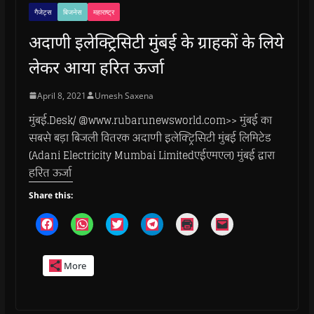
गैजेट्स
बिजनेस
महाराष्ट्र
अदाणी इलेक्ट्रिसिटी मुंबई के ग्राहकों के लिये
लेकर आया हरित ऊर्जा
April 8, 2021
Umesh Saxena
मुंबई.Desk/ @www.rubarunewsworld.com>> मुंबई का
सबसे बड़ा बिजली वितरक अदाणी इलेक्ट्रिसिटी मुंबई लिमिटेड
(Adani Electricity Mumbai Limitedएईएमएल) मुंबई द्वारा
हरित ऊर्जा
Share this:
C
C
C
C
C
C
l
l
l
l
l
l
i
i
i
i
i
i
c
c
c
c
c
c
k
k
k
k
k
k
More
t
t
t
t
t
t
o
o
o
o
o
o
s
s
s
s
p
e
h
h
h
h
r
m
a
a
a
a
i
a
r
r
r
r
n
i