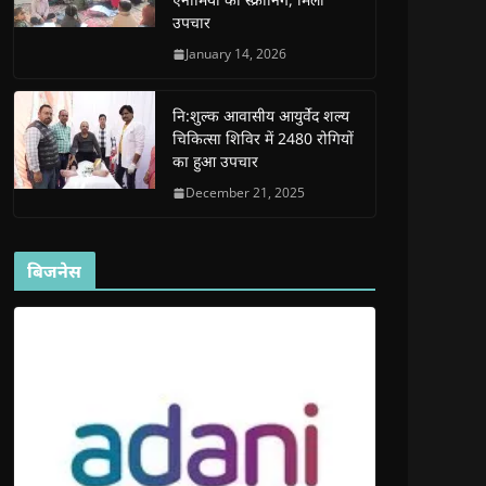
d
d
o
d
w
उपचार
o
o
w
o
w
w
w
)
w
i
)
)
)
n
January 14, 2026
d
o
w
)
नि:शुल्क आवासीय आयुर्वेद शल्य
चिकित्सा शिविर में 2480 रोगियों
का हुआ उपचार
December 21, 2025
बिजनेस