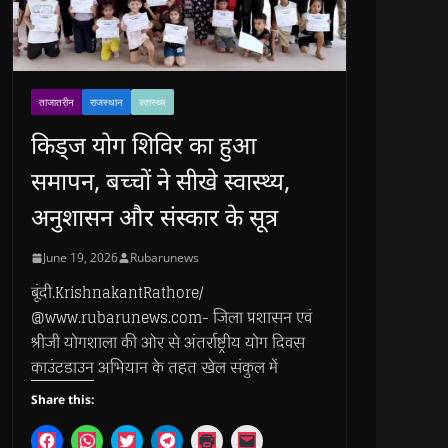
ताजातरीन
राजस्थान
स्वास्थ्य
किड्ज योग शिविर का हुआ
समापन, बच्चों ने सीखे स्वास्थ्य,
अनुशासन और संस्कार के सूत्र
June 19, 2026
Rubarunews
बूंदी.KrishnakantRathore/
@www.rubarunews.com- जिला प्रशासन एवं
श्रीजी योगशाला की ओर से अंतर्राष्ट्रीय योग दिवस
काउंटडाउन अभियान के तहत खेल संकुल में
Share this:
C
C
C
C
C
C