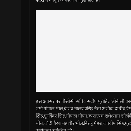
प्रदेश में कानून व्यवस्था का बुरा हाल है।
इस अवसर पर पीसीसी सचिव संदीप पुरोहित,ओबीसी कांग्र
शर्मा,गोपाल भील,केशव मालव,वरिष्ठ नेता अशोक दाधीच,प्रेमश
सिंह,गुरविंदर सिंह,गोपाल मीणा,उपसरपंच राधेश्याम सोलंक
भील,जोंटी बैरवा,महावीर भील,बिरजू मेहरा,जगदीप सिंह,मुखर
कार्यकर्ता उपस्थित रहे।