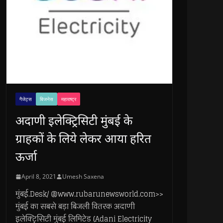
गैजेट्स
बिजनेस
महाराष्ट्र
अदाणी इलेक्ट्रिसिटी मुंबई के
ग्राहकों के लिये लेकर आया हरित
ऊर्जा
April 8, 2021
Umesh Saxena
मुंबई.Desk/ @www.rubarunewsworld.com>>
मुंबई का सबसे बड़ा बिजली वितरक अदाणी
इलेक्ट्रिसिटी मुंबई लिमिटेड (Adani Electricity