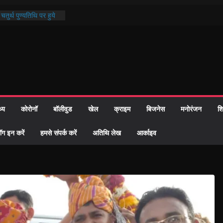
तुर्थ पुण्यतिथि पर हुये
काण्ड पाठ में भक्ति रस में
र समाज को केवल वोट बैंक
ारी नहीं दी – सैफी
क रहे जितेन्द्र को मौके
आ नामांतरण
दिन पर हुआ 26 यूनिट
थ्य
कोरोनॉ
बॉलीवुड
खेल
क्राइम
बिजनेस
मनोरंजन
शि
खी प्रशासन की तत्परता:
िवाह प्रमाण-पत्र
ॉग इन करें
हमसे संपर्क करें
अतिथि लेख
आर्काइव