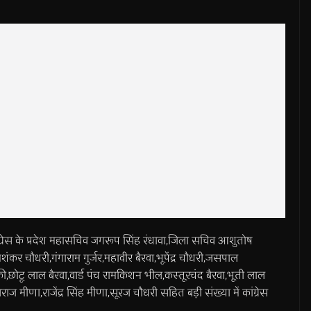
ेस के प्रदेश महासचिव जगरूप सिंह रंधावा,जिला सचिव आशुतोष
ंकर चौधरी,गंगाराम गुर्जर,महावीर बैरवा,भूपेंद्र चौधरी,जसपाल
ी,छोटू लाल बैरवा,वार्ड पंच रामकिशन भील,कस्तूरचंद बैरवा,भूती लाल
ाज मीणा,राजेंद्र सिंह मीणा,सूरज चौधरी सहित बड़ी संख्या में कांग्रेस