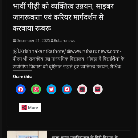
भावीं पीढ़ी को व्यक्तित्व उन्नयन, साइबर
जागरूकता एवं करियर मार्गदर्शन से
करवाया रूबरू
December 21, 2025
Rubarunews
बूंदी.KrishnakantRathore/ @www.rubarunews.com-
पीएम श्री राजकीय उच्च माध्यमिक विद्यालय, धोवड़ा में विद्यार्थियों के
सर्वांगीण विकास को दृष्टिगत रखते हुए व्यक्तित्व उन्नयन, शैक्षिक
Share this:
C
C
C
C
C
C
l
l
l
l
l
l
i
i
i
i
i
i
c
c
c
c
c
c
k
k
k
k
k
k
More
t
t
t
t
t
t
o
o
o
o
o
o
s
s
s
s
p
e
h
h
h
h
r
m
a
a
a
a
i
a
r
r
r
r
n
i
e
e
e
e
t
l
o
o
o
o
(
a
कला कन्या महाविद्यालय के हिंदी विभाग के