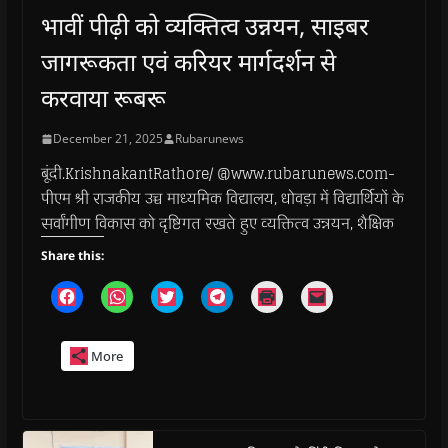
भावीं पीढ़ी को व्यक्तित्व उन्नयन, साइबर
जागरूकता एवं करियर मार्गदर्शन से
करवाया रूबरू
December 21, 2025
Rubarunews
बूंदी.KrishnakantRathore/ @www.rubarunews.com-
पीएम श्री राजकीय उच्च माध्यमिक विद्यालय, धोवड़ा में विद्यार्थियों के
सर्वांगीण विकास को दृष्टिगत रखते हुए व्यक्तित्व उन्नयन, शैक्षिक
Share this:
C
C
C
C
C
C
l
l
l
l
l
l
i
i
i
i
i
i
c
c
c
c
c
c
k
k
k
k
k
k
More
t
t
t
t
t
t
o
o
o
o
o
o
s
s
s
s
p
e
h
h
h
h
r
m
a
a
a
a
i
a
r
r
r
r
n
i
e
e
e
e
t
l