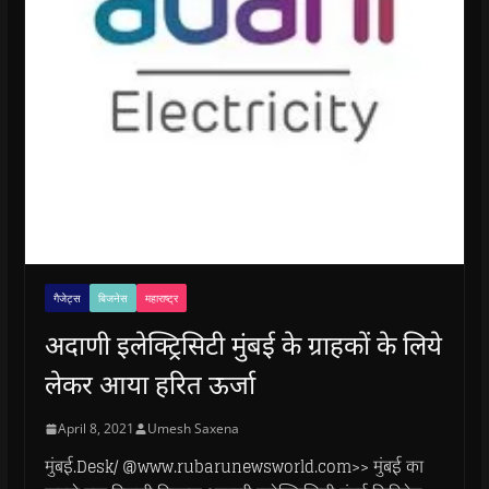
गैजेट्स
बिजनेस
महाराष्ट्र
अदाणी इलेक्ट्रिसिटी मुंबई के ग्राहकों के लिये
लेकर आया हरित ऊर्जा
April 8, 2021
Umesh Saxena
मुंबई.Desk/ @www.rubarunewsworld.com>> मुंबई का