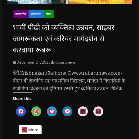
ताजातरीन
राजस्थान
शिक्षा
भावीं पीढ़ी को व्यक्तित्व उन्नयन, साइबर
जागरूकता एवं करियर मार्गदर्शन से
करवाया रूबरू
December 21, 2025
Rubarunews
बूंदी.KrishnakantRathore/ @www.rubarunews.com-
पीएम श्री राजकीय उच्च माध्यमिक विद्यालय, धोवड़ा में विद्यार्थियों के
सर्वांगीण विकास को दृष्टिगत रखते हुए व्यक्तित्व उन्नयन, शैक्षिक
Share this:
C
C
C
C
C
C
l
l
l
l
l
l
i
i
i
i
i
i
c
c
c
c
c
c
k
k
k
k
k
k
More
t
t
t
t
t
t
o
o
o
o
o
o
s
s
s
s
p
e