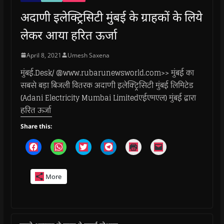
अदाणी इलेक्ट्रिसिटी मुंबई के ग्राहकों के लिये
लेकर आया हरित ऊर्जा
April 8, 2021
Umesh Saxena
मुंबई.Desk/ @www.rubarunewsworld.com>> मुंबई का
सबसे बड़ा बिजली वितरक अदाणी इलेक्ट्रिसिटी मुंबई लिमिटेड
(Adani Electricity Mumbai Limitedएईएमएल) मुंबई द्वारा
हरित ऊर्जा
Share this:
C
C
C
C
C
C
l
l
l
l
l
l
i
i
i
i
i
i
c
c
c
c
c
c
k
k
k
k
k
k
More
t
t
t
t
t
t
o
o
o
o
o
o
s
s
s
s
p
e
h
h
h
h
r
m
a
a
a
a
i
a
r
r
r
r
n
i
e
e
e
e
t
l
o
o
o
o
(
a