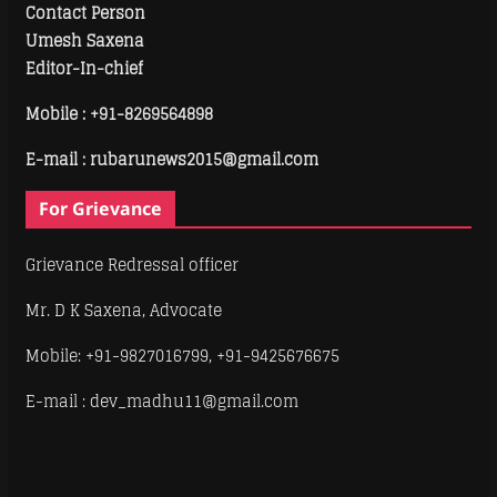
Contact Person
Umesh Saxena
Editor-In-chief
Mobile :
+91-8269564898
E-mail : rubarunews2015@gmail.com
For Grievance
Grievance Redressal officer
Mr. D K Saxena, Advocate
Mobile: +91-9827016799, +91-9425676675
E-mail : dev_madhu11@gmail.com