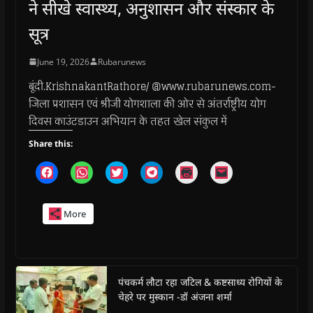
ने सीखे स्वास्थ्य, अनुशासन और संस्कार के
सूत्र
June 19, 2026
Rubarunews
बूंदी.KrishnakantRathore/ @www.rubarunews.com-
जिला प्रशासन एवं श्रीजी योगशाला की ओर से अंतर्राष्ट्रीय योग
दिवस काउंटडाउन अभियान के तहत खेल संकुल में
Share this:
C
C
C
C
C
C
l
l
l
l
l
l
i
i
i
i
i
i
c
c
c
c
c
c
k
k
k
k
k
k
More
t
t
t
t
t
t
o
o
o
o
o
o
s
s
s
s
p
e
h
h
h
h
r
m
a
a
a
a
i
a
r
r
r
r
n
i
e
e
e
e
t
l
o
o
o
o
(
a
पंचकर्म लौटा रहा जटिल & कष्टसाध्य रोगियों के
n
n
n
n
O
l
चेहरे पर मुस्कान -डॉ अंजना शर्मा
F
W
T
T
p
i
a
h
w
e
e
n