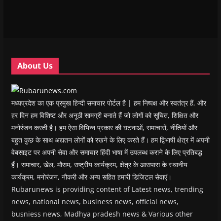
n
n
n
n
)
e
n
n
e
n
n
e
e
w
e
s
w
w
w
w
i
w
w
i
w
n
i
i
n
i
n
n
n
d
n
e
d
d
o
d
w
o
o
w
o
w
w
w
)
w
i
About Us
)
)
)
n
d
o
w
)
मध्यप्रदेश का एक प्रमुख हिन्दी समाचार पोर्टल है | हम निष्पक्ष और स्वतंत्र हैं, और
हर दिन हम विशिष्ट और अनूठी सामग्री बनाते हैं जो लोगों को सूचित, शिक्षित और
मनोरंजन करती है। हम ऐसा विभिन्न प्रकार की घटनाओं, समाचारों, नीतियों और
बहुत कुछ के साथ अद्यतन लोगों को रखने के लिए करते हैं। हम द्विभाषी क्षेत्र में अपनी
वेबसाइट पर अपनी सेवा और समाचार हिंदी भाषा में उपलब्ध कराने के लिए प्रतिबद्ध
हैं। समाचार, खेल, मौसम, राष्ट्रीय कार्यक्रम, क्षेत्र के आसपास के स्थानीय
कार्यक्रम, मनोरंजन, नौकरी और अन्य सहित हमारी डिजिटल सेवाएं।
Rubarunews is providing content of Latest news, trending
news, national news, business news, official news,
busniess news, Madhya pradesh news & Various other