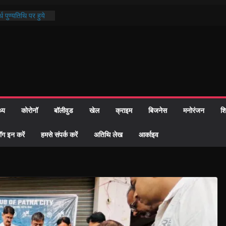
थ पुण्यतिथि पर हुये
 पाठ में भक्ति रस में
ाज को केवल वोट बैंक
नहीं दी – सैफी
 जितेन्द्र को मौके
मांतरण
पर हुआ 26 यूनिट
थ्य
कोरोनॉ
बॉलीवुड
खेल
क्राइम
बिजनेस
मनोरंजन
शि
्रशासन की तत्परता:
प्रमाण-पत्र
ॉग इन करें
हमसे संपर्क करें
अतिथि लेख
आर्काइव