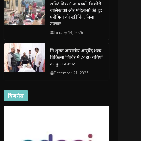
शक्ति दिवस” पर बच्चों, किशोरी
w
w
w
w
i
w
w
i
w
n
बालिकाओं और महिलाओं की हुई
i
i
n
i
n
n
n
d
n
e
एनीमिया की स्क्रीनिंग, मिला
d
d
o
d
w
उपचार
o
o
w
o
w
w
w
)
w
i
)
)
)
n
January 14, 2026
d
o
w
)
नि:शुल्क आवासीय आयुर्वेद शल्य
चिकित्सा शिविर में 2480 रोगियों
का हुआ उपचार
December 21, 2025
बिजनेस