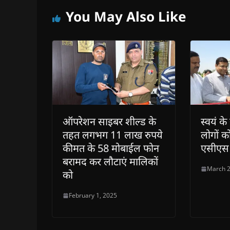
w
w
)
w
i
)
)
)
n
You May Also Like
d
o
w
)
ऑपरेशन साइबर शील्ड के
स्वयं क
तहत लगभग 11 लाख रुपये
लोगों क
कीमत के 58 मोबाईल फोन
एसीएस 
बरामद कर लौटाएं मालिकों
March 2
को
February 1, 2025