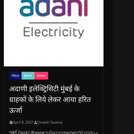
गैजेट्स
बिजनेस
महाराष्ट्र
अदाणी इलेक्ट्रिसिटी मुंबई के
ग्राहकों के लिये लेकर आया हरित
ऊर्जा
April 8, 2021
Umesh Saxena
मुंबई.Desk/ @www.rubarunewsworld.com>>