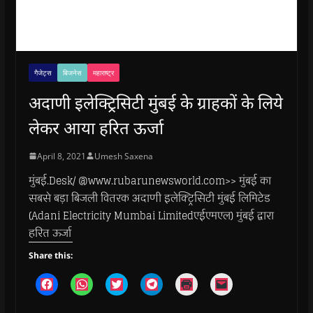
गैजेट्स
बिजनेस
महाराष्ट्र
अदाणी इलेक्ट्रिसिटी मुंबई के ग्राहकों के लिये
लेकर आया हरित ऊर्जा
April 8, 2021
Umesh Saxena
मुंबई.Desk/ @www.rubarunewsworld.com>> मुंबई का
सबसे बड़ा बिजली वितरक अदाणी इलेक्ट्रिसिटी मुंबई लिमिटेड
(Adani Electricity Mumbai Limitedएईएमएल) मुंबई द्वारा
हरित ऊर्जा
Share this:
C
C
C
C
C
C
l
l
l
l
l
l
i
i
i
i
i
i
c
c
c
c
c
c