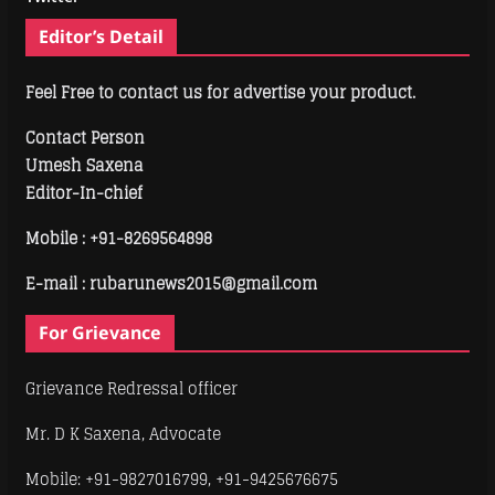
Editor’s Detail
Feel Free to contact us for advertise your product.
Contact Person
Umesh Saxena
Editor-In-chief
Mobile :
+91-8269564898
E-mail : rubarunews2015@gmail.com
For Grievance
Grievance Redressal officer
Mr. D K Saxena, Advocate
Mobile: +91-9827016799, +91-9425676675