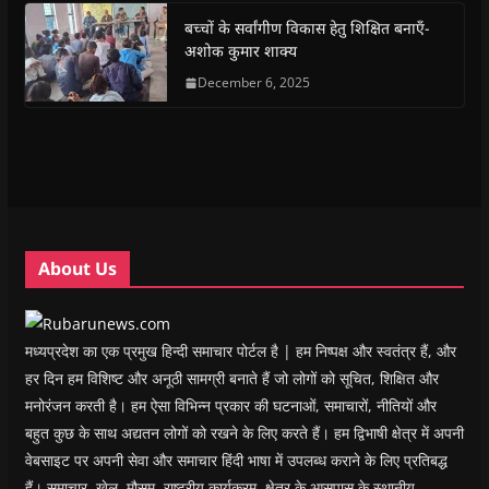
k
p
(
m
e
r
(
(
O
(
w
i
बच्चों के सर्वांगीण विकास हेतु शिक्षित बनाएँ-
O
O
p
O
w
e
अशोक कुमार शाक्य
p
p
e
p
i
n
e
e
n
e
n
d
n
n
s
December 6, 2025
n
d
(
s
s
i
s
o
O
i
i
n
i
w
p
n
n
n
n
)
e
n
n
e
n
n
e
e
w
e
s
w
w
w
w
i
w
w
i
w
n
i
i
n
i
n
n
n
d
n
e
d
d
o
d
w
o
o
w
o
w
w
w
)
w
i
About Us
)
)
)
n
d
o
w
)
मध्यप्रदेश का एक प्रमुख हिन्दी समाचार पोर्टल है | हम निष्पक्ष और स्वतंत्र हैं, और
हर दिन हम विशिष्ट और अनूठी सामग्री बनाते हैं जो लोगों को सूचित, शिक्षित और
मनोरंजन करती है। हम ऐसा विभिन्न प्रकार की घटनाओं, समाचारों, नीतियों और
बहुत कुछ के साथ अद्यतन लोगों को रखने के लिए करते हैं। हम द्विभाषी क्षेत्र में अपनी
वेबसाइट पर अपनी सेवा और समाचार हिंदी भाषा में उपलब्ध कराने के लिए प्रतिबद्ध
हैं। समाचार, खेल, मौसम, राष्ट्रीय कार्यक्रम, क्षेत्र के आसपास के स्थानीय