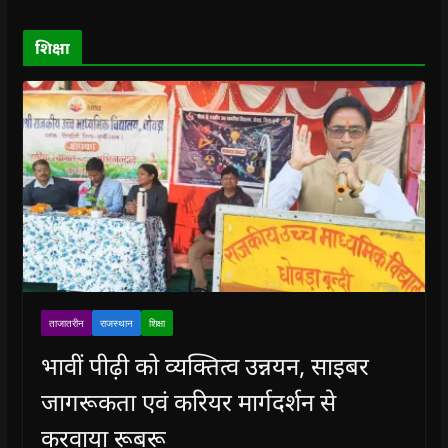
w
w
)
w
i
)
)
)
n
d
o
शिक्षा
w
)
ताजातरीन
राजस्थान
शिक्षा
भावीं पीढ़ी को व्यक्तित्व उन्नयन, साइबर
जागरूकता एवं करियर मार्गदर्शन से
करवाया रूबरू