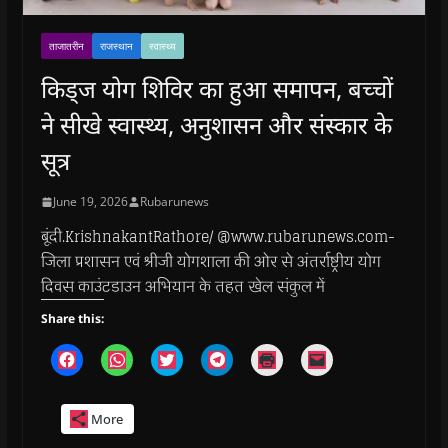
ताजातरीन
राजस्थान
स्वास्थ्य
किड्ज योग शिविर का हुआ समापन, बच्चों
ने सीखे स्वास्थ्य, अनुशासन और संस्कार के
सूत्र
June 19, 2026
Rubarunews
बूंदी.KrishnakantRathore/ @www.rubarunews.com-
जिला प्रशासन एवं श्रीजी योगशाला की ओर से अंतर्राष्ट्रीय योग
दिवस काउंटडाउन अभियान के तहत खेल संकुल में
Share this:
C
C
C
C
C
C
l
l
l
l
l
l
i
i
i
i
i
i
c
c
c
c
c
c
k
k
k
k
k
k
More
t
t
t
t
t
t
o
o
o
o
o
o