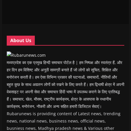
n
n
n
n
)
e
n
n
e
n
n
e
e
w
e
s
w
w
w
w
i
w
w
i
w
n
i
i
n
i
n
n
n
d
n
e
d
d
o
d
w
o
o
w
o
w
w
w
)
w
i
About Us
)
)
)
n
d
o
w
)
मध्यप्रदेश का एक प्रमुख हिन्दी समाचार पोर्टल है | हम निष्पक्ष और स्वतंत्र हैं, और
हर दिन हम विशिष्ट और अनूठी सामग्री बनाते हैं जो लोगों को सूचित, शिक्षित और
मनोरंजन करती है। हम ऐसा विभिन्न प्रकार की घटनाओं, समाचारों, नीतियों और
बहुत कुछ के साथ अद्यतन लोगों को रखने के लिए करते हैं। हम द्विभाषी क्षेत्र में अपनी
वेबसाइट पर अपनी सेवा और समाचार हिंदी भाषा में उपलब्ध कराने के लिए प्रतिबद्ध
हैं। समाचार, खेल, मौसम, राष्ट्रीय कार्यक्रम, क्षेत्र के आसपास के स्थानीय
कार्यक्रम, मनोरंजन, नौकरी और अन्य सहित हमारी डिजिटल सेवाएं।
Rubarunews is providing content of Latest news, trending
news, national news, business news, official news,
busniess news, Madhya pradesh news & Various other