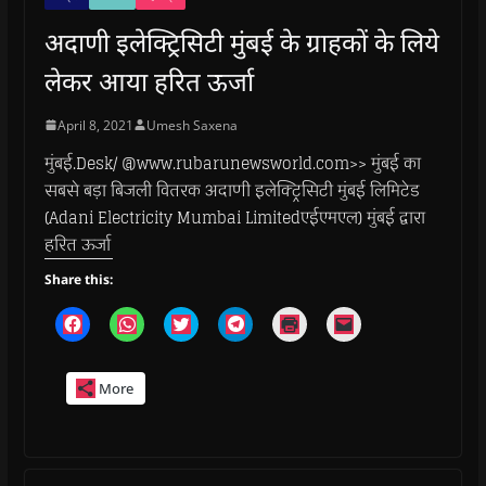
अदाणी इलेक्ट्रिसिटी मुंबई के ग्राहकों के लिये
लेकर आया हरित ऊर्जा
April 8, 2021
Umesh Saxena
मुंबई.Desk/ @www.rubarunewsworld.com>> मुंबई का
सबसे बड़ा बिजली वितरक अदाणी इलेक्ट्रिसिटी मुंबई लिमिटेड
(Adani Electricity Mumbai Limitedएईएमएल) मुंबई द्वारा
हरित ऊर्जा
Share this:
C
C
C
C
C
C
l
l
l
l
l
l
i
i
i
i
i
i
c
c
c
c
c
c
k
k
k
k
k
k
More
t
t
t
t
t
t
o
o
o
o
o
o
s
s
s
s
p
e
h
h
h
h
r
m
a
a
a
a
i
a
r
r
r
r
n
i
e
e
e
e
t
l