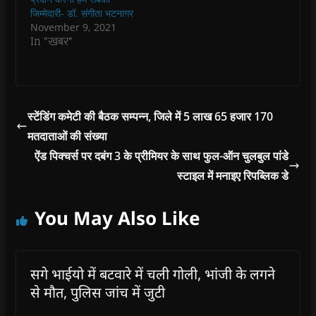
d
d
o
d
w
o
o
w
o
w
जिम्मेदारी- डॉ. संगीता भटनागर
w
w
)
w
i
November 9, 2021
)
)
)
n
d
In "खबर"
o
w
)
स्टेंडिंग कमेटी की बैठक सम्पन्न, जिले में 5 लाख 65 हजार 170
मतदाताओं की संख्या
ऐंड पिक्चर्स पर दबंग 3 के प्रीमियर के साथ फुल-ऑन चुलबुल पांडे
स्टाइल में मनाइए रिपब्लिक डे
You May Also Like
सगे भाईयो में बटवारे में चली गोली, भांजी के लगने
से मौत, पुलिस जांच में जुटी