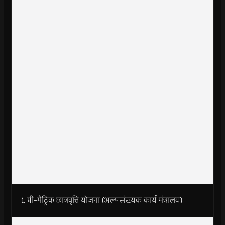
i. प्री-मैट्रिक छात्रवृत्ति योजना (अल्पसंख्यक कार्य मंत्रालय)