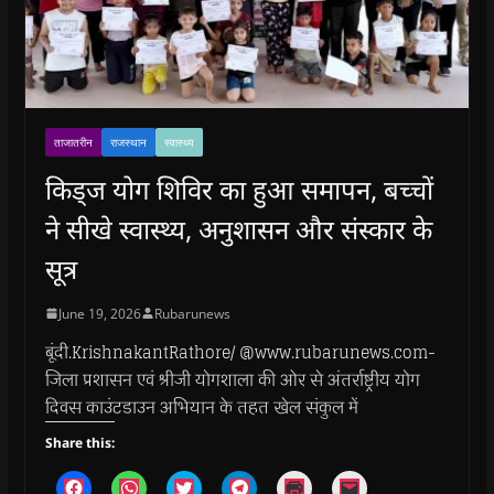
ताजातरीन
राजस्थान
स्वास्थ्य
किड्ज योग शिविर का हुआ समापन, बच्चों
ने सीखे स्वास्थ्य, अनुशासन और संस्कार के
सूत्र
June 19, 2026
Rubarunews
बूंदी.KrishnakantRathore/ @www.rubarunews.com-
जिला प्रशासन एवं श्रीजी योगशाला की ओर से अंतर्राष्ट्रीय योग
दिवस काउंटडाउन अभियान के तहत खेल संकुल में
Share this:
C
C
C
C
C
C