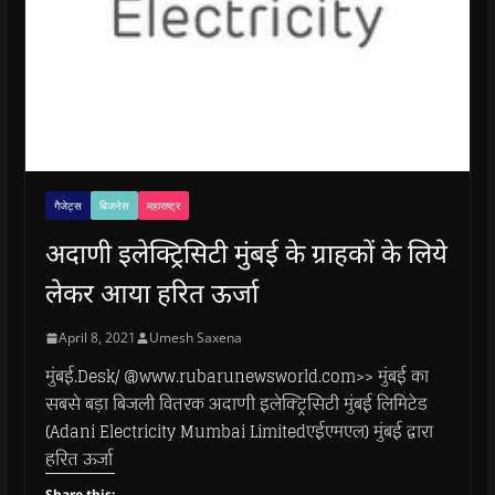
गैजेट्स
बिजनेस
महाराष्ट्र
अदाणी इलेक्ट्रिसिटी मुंबई के ग्राहकों के लिये
लेकर आया हरित ऊर्जा
April 8, 2021
Umesh Saxena
मुंबई.Desk/ @www.rubarunewsworld.com>> मुंबई का
सबसे बड़ा बिजली वितरक अदाणी इलेक्ट्रिसिटी मुंबई लिमिटेड
(Adani Electricity Mumbai Limitedएईएमएल) मुंबई द्वारा
हरित ऊर्जा
Share this: