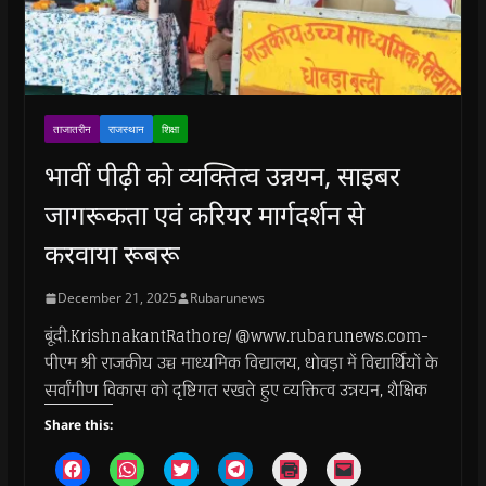
ताजातरीन
राजस्थान
शिक्षा
भावीं पीढ़ी को व्यक्तित्व उन्नयन, साइबर
जागरूकता एवं करियर मार्गदर्शन से
करवाया रूबरू
December 21, 2025
Rubarunews
बूंदी.KrishnakantRathore/ @www.rubarunews.com-
पीएम श्री राजकीय उच्च माध्यमिक विद्यालय, धोवड़ा में विद्यार्थियों के
सर्वांगीण विकास को दृष्टिगत रखते हुए व्यक्तित्व उन्नयन, शैक्षिक
Share this:
C
C
C
C
C
C
l
l
l
l
l
l