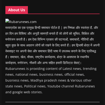
d
d
o
d
w
o
o
w
o
w
w
w
)
w
i
About Us
)
)
)
n
d
o
w
)
मध्यप्रदेश का एक प्रमुख हिन्दी समाचार पोर्टल है | हम निष्पक्ष और स्वतंत्र हैं, और
हर दिन हम विशिष्ट और अनूठी सामग्री बनाते हैं जो लोगों को सूचित, शिक्षित और
मनोरंजन करती है। हम ऐसा विभिन्न प्रकार की घटनाओं, समाचारों, नीतियों और
बहुत कुछ के साथ अद्यतन लोगों को रखने के लिए करते हैं। हम द्विभाषी क्षेत्र में अपनी
वेबसाइट पर अपनी सेवा और समाचार हिंदी भाषा में उपलब्ध कराने के लिए प्रतिबद्ध
हैं। समाचार, खेल, मौसम, राष्ट्रीय कार्यक्रम, क्षेत्र के आसपास के स्थानीय
कार्यक्रम, मनोरंजन, नौकरी और अन्य सहित हमारी डिजिटल सेवाएं।
Rubarunews is providing content of Latest news, trending
news, national news, business news, official news,
busniess news, Madhya pradesh news & Various other
state news, Political news, Youtube channel Rubarunews
and google web stories.