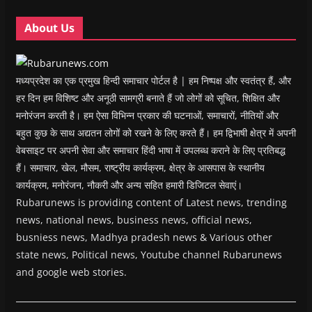
d
d
o
d
w
o
o
w
o
w
w
w
)
w
i
About Us
)
)
)
n
d
o
w
)
मध्यप्रदेश का एक प्रमुख हिन्दी समाचार पोर्टल है | हम निष्पक्ष और स्वतंत्र हैं, और
हर दिन हम विशिष्ट और अनूठी सामग्री बनाते हैं जो लोगों को सूचित, शिक्षित और
मनोरंजन करती है। हम ऐसा विभिन्न प्रकार की घटनाओं, समाचारों, नीतियों और
बहुत कुछ के साथ अद्यतन लोगों को रखने के लिए करते हैं। हम द्विभाषी क्षेत्र में अपनी
वेबसाइट पर अपनी सेवा और समाचार हिंदी भाषा में उपलब्ध कराने के लिए प्रतिबद्ध
हैं। समाचार, खेल, मौसम, राष्ट्रीय कार्यक्रम, क्षेत्र के आसपास के स्थानीय
कार्यक्रम, मनोरंजन, नौकरी और अन्य सहित हमारी डिजिटल सेवाएं।
Rubarunews is providing content of Latest news, trending
news, national news, business news, official news,
busniess news, Madhya pradesh news & Various other
state news, Political news, Youtube channel Rubarunews
and google web stories.