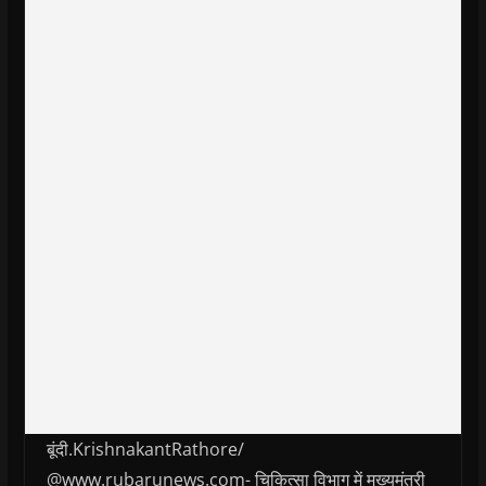
बूंदी.KrishnakantRathore/
@www.rubarunews.com- चिकित्सा विभाग में मुख्यमंत्री