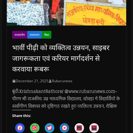
ताजातरीन
राजस्थान
शिक्षा
भावीं पीढ़ी को व्यक्तित्व उन्नयन, साइबर
जागरूकता एवं करियर मार्गदर्शन से
करवाया रूबरू
December 21, 2025
Rubarunews
बूंदी.KrishnakantRathore/ @www.rubarunews.com-
पीएम श्री राजकीय उच्च माध्यमिक विद्यालय, धोवड़ा में विद्यार्थियों के
सर्वांगीण विकास को दृष्टिगत रखते हुए व्यक्तित्व उन्नयन, शैक्षिक
Share this:
C
C
C
C
C
C
l
l
l
l
l
l