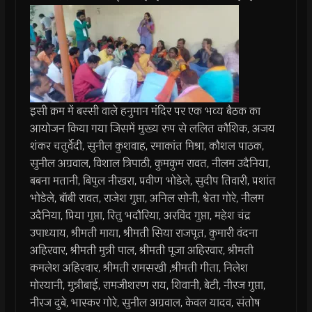
इसी क्रम में बस्सी वाले हनुमान मंदिर पर एक भव्य बैठक का
आयोजन किया गया जिसमें मुख्य रुप से ललित कौशिक, अजय
शंकर चतुर्वेदी, सुनील कुशवाह, रमाकांत मिश्रा, कौशल पाठक,
सुनील अग्रवाल, विशाल त्रिपाठी, कुमकुम रावत, नीलम उदैनिया,
बबना मतानी, बिपुल नीखरा, प्रवीण भोडेले, सुदीप तिवारी, प्रशांत
भोडेले, बॉबी रावत, राजेश गुप्ता, अनिल सोनी, श्वेता गोरे, नीलम
उदैनिया, प्रिया गुप्ता, रितु भदौरिया, अरविंद गुप्ता, महेश चंद्र
उपाध्याय, श्रीमती माया, श्रीमती सिया राजपूत, कुमारी वंदना
अहिरवार, श्रीमती मुन्नी पाल, श्रीमती पूजा अहिरवार, श्रीमती
कमलेश अहिरवार, श्रीमती रामसखी ,श्रीमती गीता, निलेश
मोरयानी, मुन्नीबाई, रामजीशरण राय, शिवानी, बेटी, नीरज गुप्ता,
नीरज दुबे, भास्कर गोरे, सुनील अग्रवाल, केवल यादव, संतोष