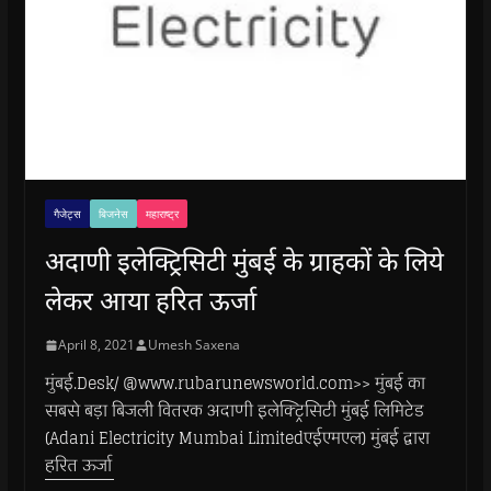
गैजेट्स
बिजनेस
महाराष्ट्र
अदाणी इलेक्ट्रिसिटी मुंबई के ग्राहकों के लिये
लेकर आया हरित ऊर्जा
April 8, 2021
Umesh Saxena
मुंबई.Desk/ @www.rubarunewsworld.com>> मुंबई का
सबसे बड़ा बिजली वितरक अदाणी इलेक्ट्रिसिटी मुंबई लिमिटेड
(Adani Electricity Mumbai Limitedएईएमएल) मुंबई द्वारा
हरित ऊर्जा