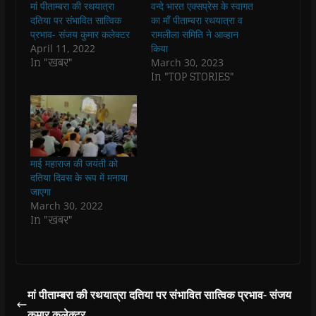
मां पीताम्बरा की रथयात्रा
वन्दे भारत एक्सप्रेस के स्वागत
o
A
e
r
n
a
o
p
r
a
n
f
दतिया पर संभावित सात्विक
का माँ पीताम्बरा रथयात्रा व
k
p
(
m
e
r
प्रभाव- संजय कुमार कलेक्टर
रामलीला समिति ने आव्हान
(
(
O
(
w
i
O
O
p
O
w
e
April 11, 2022
किया
p
p
e
p
i
n
In "खबर"
March 30, 2023
e
e
n
e
n
d
n
n
s
n
d
(
In "TOP STORIES"
s
s
i
s
o
O
i
i
n
i
w
p
n
n
n
n
)
e
n
n
e
n
n
e
e
w
e
s
w
w
w
w
i
w
w
i
w
n
i
i
n
i
n
n
n
d
n
e
माई महाराज की जयंती को
d
d
o
d
w
o
o
w
o
w
दतिया दिवस के रूप में मनाया
w
w
)
w
i
जाएगा
)
)
)
n
d
March 30, 2022
o
In "खबर"
w
)
मां पीताम्बरा की रथयात्रा दतिया पर संभावित सात्विक प्रभाव- संजय
कुमार कलेक्टर