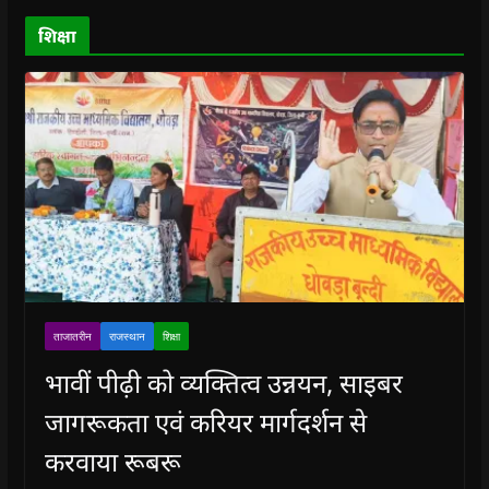
d
o
शिक्षा
w
)
ताजातरीन
राजस्थान
शिक्षा
भावीं पीढ़ी को व्यक्तित्व उन्नयन, साइबर
जागरूकता एवं करियर मार्गदर्शन से
करवाया रूबरू