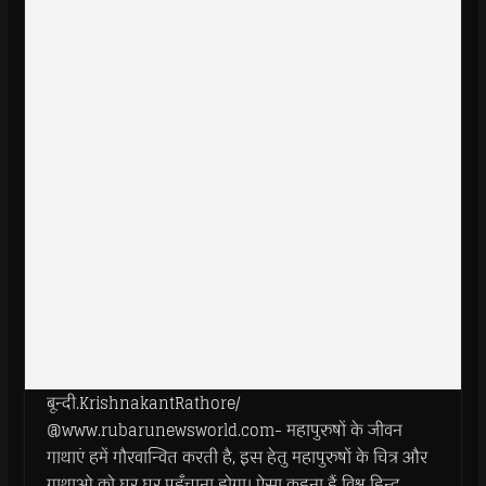
बून्दी.KrishnakantRathore/
@www.rubarunewsworld.com- महापुरुषों के जीवन
गाथाएं हमें गौरवान्वित करती है, इस हेतु महापुरुषों के चित्र और
गाथाओ को घर घर पहुँचाना होगा। ऐसा कहना हैं विश्व हिन्दू