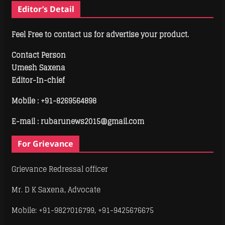
Editor’s Detail
Feel Free to contact us for advertise your product.
Contact Person
Umesh Saxena
Editor-In-chief
Mobile :
+91-8269564898
E-mail : rubarunews2015@gmail.com
For Grievance
Grievance Redressal officer
Mr. D K Saxena, Advocate
Mobile: +91-9827016799, +91-9425676675