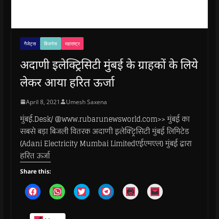
गैजेट्स
बिजनेस
महाराष्ट्र
अदाणी इलेक्ट्रिसिटी मुंबई के ग्राहकों के लिये
लेकर आया हरित ऊर्जा
April 8, 2021
Umesh Saxena
मुंबई.Desk/ @www.rubarunewsworld.com>> मुंबई का
सबसे बड़ा बिजली वितरक अदाणी इलेक्ट्रिसिटी मुंबई लिमिटेड
(Adani Electricity Mumbai Limitedएईएमएल) मुंबई द्वारा
हरित ऊर्जा
Share this:
C
C
C
C
C
C
l
l
l
l
l
l
i
i
i
i
i
i
c
c
c
c
c
c
k
k
k
k
k
k