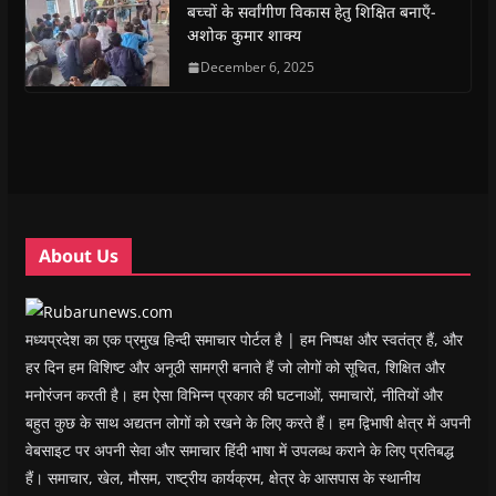
(
(
O
(
w
i
बच्चों के सर्वांगीण विकास हेतु शिक्षित बनाएँ-
O
O
p
O
w
e
अशोक कुमार शाक्य
p
p
e
p
i
n
e
e
n
e
n
d
n
n
s
December 6, 2025
n
d
(
s
s
i
s
o
O
i
i
n
i
w
p
n
n
n
n
)
e
n
n
e
n
n
e
e
w
e
s
w
w
w
w
i
w
w
i
w
n
i
i
n
i
n
n
n
d
n
e
d
d
o
d
w
o
o
w
o
w
w
w
)
w
i
About Us
)
)
)
n
d
o
w
)
मध्यप्रदेश का एक प्रमुख हिन्दी समाचार पोर्टल है | हम निष्पक्ष और स्वतंत्र हैं, और
हर दिन हम विशिष्ट और अनूठी सामग्री बनाते हैं जो लोगों को सूचित, शिक्षित और
मनोरंजन करती है। हम ऐसा विभिन्न प्रकार की घटनाओं, समाचारों, नीतियों और
बहुत कुछ के साथ अद्यतन लोगों को रखने के लिए करते हैं। हम द्विभाषी क्षेत्र में अपनी
वेबसाइट पर अपनी सेवा और समाचार हिंदी भाषा में उपलब्ध कराने के लिए प्रतिबद्ध
हैं। समाचार, खेल, मौसम, राष्ट्रीय कार्यक्रम, क्षेत्र के आसपास के स्थानीय