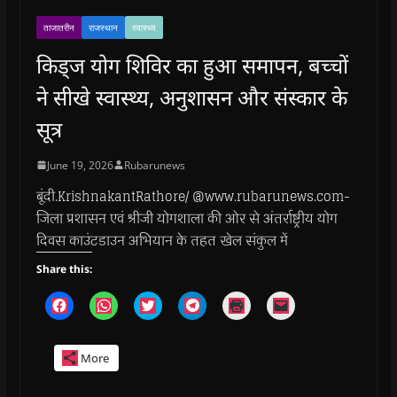
ताजातरीन
राजस्थान
स्वास्थ्य
किड्ज योग शिविर का हुआ समापन, बच्चों
ने सीखे स्वास्थ्य, अनुशासन और संस्कार के
सूत्र
June 19, 2026
Rubarunews
बूंदी.KrishnakantRathore/ @www.rubarunews.com-
जिला प्रशासन एवं श्रीजी योगशाला की ओर से अंतर्राष्ट्रीय योग
दिवस काउंटडाउन अभियान के तहत खेल संकुल में
Share this:
C
C
C
C
C
C
l
l
l
l
l
l
i
i
i
i
i
i
c
c
c
c
c
c
k
k
k
k
k
k
More
t
t
t
t
t
t
o
o
o
o
o
o
s
s
s
s
p
e
h
h
h
h
r
m