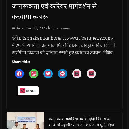
जागरूकता एवं करियर मार्गदर्शन से
करवाया रूबरू
December 21, 2025
Rubarunews
बूंदी.KrishnakantRathore/ @www.rubarunews.com-
पीएम श्री राजकीय उच्च माध्यमिक विद्यालय, धोवड़ा में विद्यार्थियों के
सर्वांगीण विकास को दृष्टिगत रखते हुए व्यक्तित्व उन्नयन, शैक्षिक
Share this:
C
C
C
C
C
C
l
l
l
l
l
l
i
i
i
i
i
i
c
c
c
c
c
c
k
k
k
k
k
k
More
t
t
t
t
t
t
o
o
o
o
o
o
s
s
s
s
p
e
h
h
h
h
r
m
a
a
a
a
i
a
r
r
r
r
n
i
e
e
e
e
t
l
o
o
o
o
(
a
कला कन्या महाविद्यालय के हिंदी विभाग के
n
n
n
n
O
l
शोधार्थी महावीर नाथ का शोधकार्य पूर्ण, दिया
F
W
T
T
p
i
a
h
w
e
e
n