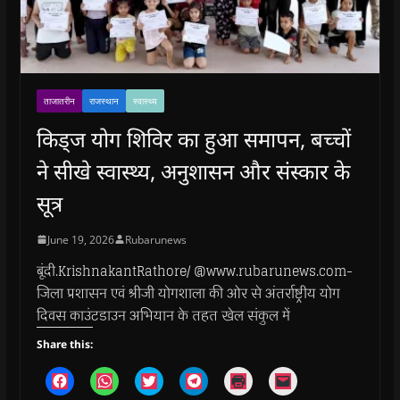
ताजातरीन
राजस्थान
स्वास्थ्य
किड्ज योग शिविर का हुआ समापन, बच्चों
ने सीखे स्वास्थ्य, अनुशासन और संस्कार के
सूत्र
June 19, 2026
Rubarunews
बूंदी.KrishnakantRathore/ @www.rubarunews.com-
जिला प्रशासन एवं श्रीजी योगशाला की ओर से अंतर्राष्ट्रीय योग
दिवस काउंटडाउन अभियान के तहत खेल संकुल में
Share this:
C
C
C
C
C
C
l
l
l
l
l
l