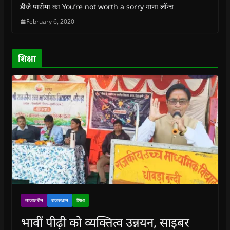
w
w
i
w
n
डीजे पारोमा का You’re not worth a sorry गाना लॉन्च
i
i
n
i
n
n
n
d
n
e
February 6, 2020
d
d
o
d
w
o
o
w
o
w
w
w
)
w
i
)
)
)
n
d
o
शिक्षा
w
)
ताजातरीन
राजस्थान
शिक्षा
भावीं पीढ़ी को व्यक्तित्व उन्नयन, साइबर