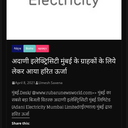
गैजेट्स
बिजनेस
महाराष्ट्र
अदाणी इलेक्ट्रिसिटी मुंबई के ग्राहकों के लिये
लेकर आया हरित ऊर्जा
April 8, 2021
Umesh Saxena
मुंबई.Desk/ @www.rubarunewsworld.com>> मुंबई का
सबसे बड़ा बिजली वितरक अदाणी इलेक्ट्रिसिटी मुंबई लिमिटेड
(Adani Electricity Mumbai Limitedएईएमएल) मुंबई द्वारा
हरित ऊर्जा
Share this: