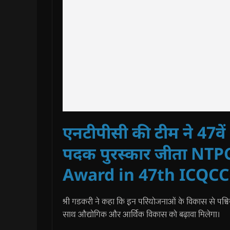
एनटीपीसी की टीम ने 47वें
पदक पुरस्कार जीता N
Award in 47th ICQCC
श्री गडकरी ने कहा कि इन परियोजनाओं के विकास से पश्चिम बं
साथ औद्योगिक और आर्थिक विकास को बढ़ावा मिलेगा।