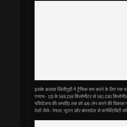
इसके अलावा सिलीगुड़ी में ट्रैफिक कम करने के लिए एक 
एनएच- 10) के 569.258 किलोमीटर से 581.030 किलोमीट
परियोजना की समाप्ति) तक को 4/6-लेन करने की विकास प
देशों जैसे- नेपाल, भूटान और बांग्लादेश से कनेक्टिविटी को 