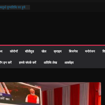
तुर्थ पुण्यतिथि पर हुये
ाण्ड पाठ में भक्ति रस में
 समाज को केवल वोट बैंक
ारी नहीं दी – सैफी
 रहे जितेन्द्र को मौके
आ नामांतरण
िन पर हुआ 26 यूनिट
थ्य
कोरोनॉ
बॉलीवुड
खेल
क्राइम
बिजनेस
मनोरंजन
शि
ी प्रशासन की तत्परता:
वाह प्रमाण-पत्र
ॉग इन करें
हमसे संपर्क करें
अतिथि लेख
आर्काइव