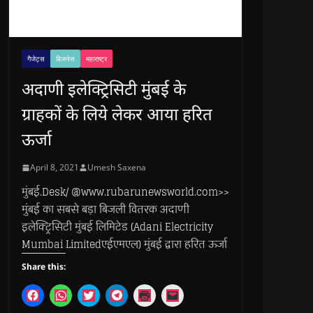
गैजेट्स
बिजनेस
महाराष्ट्र
अदाणी इलेक्ट्रिसिटी मुंबई के
ग्राहकों के लिये लेकर आया हरित
ऊर्जा
April 8, 2021
Umesh Saxena
मुंबई.Desk/ @www.rubarunewsworld.com>>
मुंबई का सबसे बड़ा बिजली वितरक अदाणी
इलेक्ट्रिसिटी मुंबई लिमिटेड (Adani Electricity
Mumbai Limitedएईएमएल) मुंबई द्वारा हरित ऊर्जा
Share this:
C
C
C
C
C
C
l
l
l
l
l
l
i
i
i
i
i
i