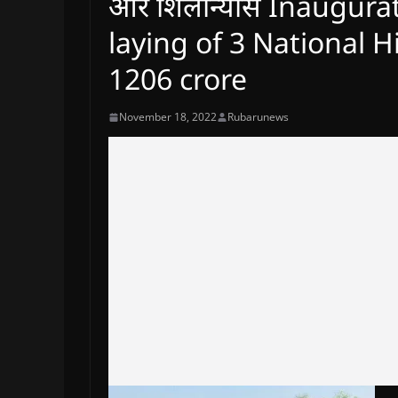
और शिलान्यास Inaugura
laying of 3 National 
1206 crore
November 18, 2022
Rubarunews