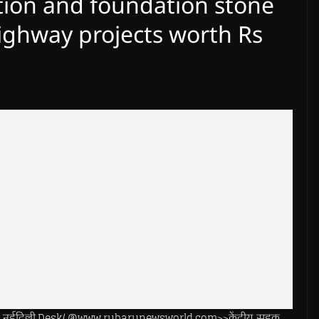
tion and foundation stone
Highway projects worth Rs
नईदिल्ली.Desk/ @www.rubarunewsworld.com>>केंद्रीय सड़क