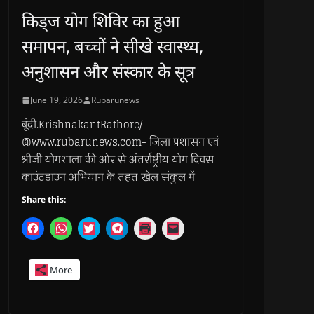
किड्ज योग शिविर का हुआ
समापन, बच्चों ने सीखे स्वास्थ्य,
अनुशासन और संस्कार के सूत्र
June 19, 2026
Rubarunews
बूंदी.KrishnakantRathore/
@www.rubarunews.com- जिला प्रशासन एवं
श्रीजी योगशाला की ओर से अंतर्राष्ट्रीय योग दिवस
काउंटडाउन अभियान के तहत खेल संकुल में
Share this:
C
C
C
C
C
C
l
l
l
l
l
l
i
i
i
i
i
i
c
c
c
c
c
c
k
k
k
k
k
k
More
t
t
t
t
t
t
o
o
o
o
o
o
s
s
s
s
p
e
h
h
h
h
r
m
a
a
a
a
i
a