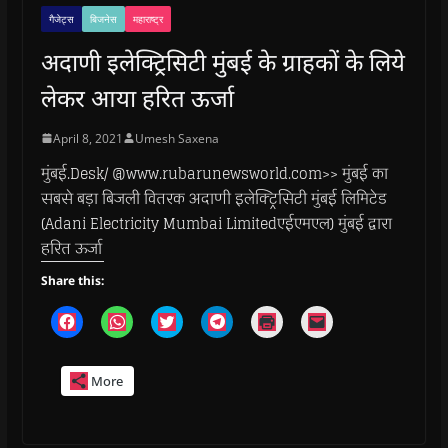
गैजेट्स
बिजनेस
महाराष्ट्र
अदाणी इलेक्ट्रिसिटी मुंबई के ग्राहकों के लिये
लेकर आया हरित ऊर्जा
April 8, 2021
Umesh Saxena
मुंबई.Desk/ @www.rubarunewsworld.com>> मुंबई का
सबसे बड़ा बिजली वितरक अदाणी इलेक्ट्रिसिटी मुंबई लिमिटेड
(Adani Electricity Mumbai Limitedएईएमएल) मुंबई द्वारा
हरित ऊर्जा
Share this:
C
C
C
C
C
C
l
l
l
l
l
l
i
i
i
i
i
i
c
c
c
c
c
c
k
k
k
k
k
k
More
t
t
t
t
t
t
o
o
o
o
o
o
s
s
s
s
p
e
h
h
h
h
r
m
a
a
a
a
i
a