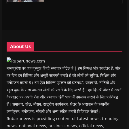
s
s
i
s
o
O
i
i
n
i
w
p
n
n
n
n
)
e
n
n
e
n
n
e
e
w
e
s
w
w
w
w
i
w
w
i
w
n
i
i
n
i
n
n
n
d
n
e
d
d
o
d
w
o
o
w
o
w
w
w
)
w
i
About Us
)
)
)
n
d
o
w
)
मध्यप्रदेश का एक प्रमुख हिन्दी समाचार पोर्टल है | हम निष्पक्ष और स्वतंत्र हैं, और
हर दिन हम विशिष्ट और अनूठी सामग्री बनाते हैं जो लोगों को सूचित, शिक्षित और
मनोरंजन करती है। हम ऐसा विभिन्न प्रकार की घटनाओं, समाचारों, नीतियों और
बहुत कुछ के साथ अद्यतन लोगों को रखने के लिए करते हैं। हम द्विभाषी क्षेत्र में अपनी
वेबसाइट पर अपनी सेवा और समाचार हिंदी भाषा में उपलब्ध कराने के लिए प्रतिबद्ध
हैं। समाचार, खेल, मौसम, राष्ट्रीय कार्यक्रम, क्षेत्र के आसपास के स्थानीय
कार्यक्रम, मनोरंजन, नौकरी और अन्य सहित हमारी डिजिटल सेवाएं।
Rubarunews is providing content of Latest news, trending
news, national news, business news, official news,