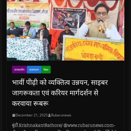
ताजातरीन
राजस्थान
शिक्षा
भावीं पीढ़ी को व्यक्तित्व उन्नयन, साइबर
जागरूकता एवं करियर मार्गदर्शन से
करवाया रूबरू
December 21, 2025
Rubarunews
बूंदी.KrishnakantRathore/ @www.rubarunews.com-