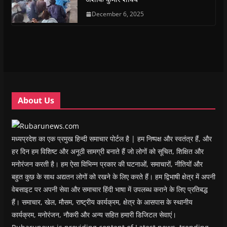
p
p
e
p
i
n
e
e
n
e
n
d
n
n
s
December 6, 2025
n
d
(
s
s
i
s
o
O
i
i
n
i
w
p
n
n
n
n
)
e
n
n
e
n
n
e
e
w
e
s
w
w
w
w
i
w
w
i
w
n
i
i
n
i
n
n
n
d
n
e
d
d
o
d
w
o
o
w
o
w
w
w
)
w
i
About Us
)
)
)
n
d
o
w
)
मध्यप्रदेश का एक प्रमुख हिन्दी समाचार पोर्टल है | हम निष्पक्ष और स्वतंत्र हैं, और
हर दिन हम विशिष्ट और अनूठी सामग्री बनाते हैं जो लोगों को सूचित, शिक्षित और
मनोरंजन करती है। हम ऐसा विभिन्न प्रकार की घटनाओं, समाचारों, नीतियों और
बहुत कुछ के साथ अद्यतन लोगों को रखने के लिए करते हैं। हम द्विभाषी क्षेत्र में अपनी
वेबसाइट पर अपनी सेवा और समाचार हिंदी भाषा में उपलब्ध कराने के लिए प्रतिबद्ध
हैं। समाचार, खेल, मौसम, राष्ट्रीय कार्यक्रम, क्षेत्र के आसपास के स्थानीय
कार्यक्रम, मनोरंजन, नौकरी और अन्य सहित हमारी डिजिटल सेवाएं।