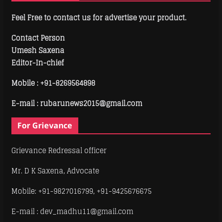
Feel Free to contact us for advertise your product.
Contact Person
Umesh Saxena
Editor-In-chief
Mobile :
+91-8269564898
E-mail : rubarunews2015@gmail.com
For Grievance
Grievance Redressal officer
Mr. D K Saxena, Advocate
Mobile: +91-9827016799, +91-9425676675
E-mail : dev_madhu11@gmail.com