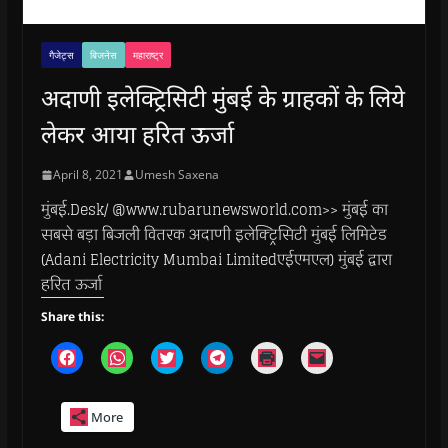
गैजेट्स
बिजनेस
महाराष्ट्र
अदाणी इलेक्ट्रिसिटी मुंबई के ग्राहकों के लिये
लेकर आया हरित ऊर्जा
April 8, 2021
Umesh Saxena
मुंबई.Desk/ @www.rubarunewsworld.com>> मुंबई का
सबसे बड़ा बिजली वितरक अदाणी इलेक्ट्रिसिटी मुंबई लिमिटेड
(Adani Electricity Mumbai Limitedएईएमएल) मुंबई द्वारा
हरित ऊर्जा
Share this:
C
C
C
C
C
C
l
l
l
l
l
l
i
i
i
i
i
i
c
c
c
c
c
c
k
k
k
k
k
k
More
t
t
t
t
t
t
o
o
o
o
o
o
s
s
s
s
p
e