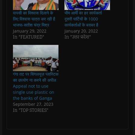
c
a
i
l
n
k
e
t
t
e
s
t
b
s
t
g
i
o
वापसी का विश्वास दिलाने के
भीम आर्मी का हर कार्यकर्ता
o
A
e
r
n
a
o
p
r
a
n
f
लिए विश्वास यात्रा कर रही है
दूसरी पार्टियों के 1000
k
p
(
m
e
r
भाजपा-सतीश चंद्र मिश्र
कार्यकर्ताओं के बराबर है
(
(
O
(
w
i
O
O
p
O
w
e
January 29, 2022
January 20, 2022
p
p
e
p
i
n
In "FEATURED"
In "उत्तर प्रदेश"
e
e
n
e
n
d
n
n
s
n
d
(
s
s
i
s
o
O
i
i
n
i
w
p
n
n
n
n
)
e
n
n
e
n
n
e
e
w
e
s
w
w
w
w
i
w
w
i
w
n
i
i
n
i
n
गंगा तट पर सिंगलयूज़ प्लास्टिक
n
n
d
n
e
का उपयोग ना करने की अपील
d
d
o
d
w
o
o
w
o
w
Appeal not to use
w
w
)
w
i
single use plastic on
)
)
)
n
d
the banks of Ganga
o
September 27, 2023
w
)
In "TOP STORIES"