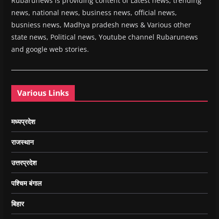
Rubarunews is providing content of Latest news, trending
news, national news, business news, official news,
busniess news, Madhya pradesh news & Various other
state news, Political news, Youtube channel Rubarunews
and google web stories.
Various Links
मध्यप्रदेश
राजस्थान
उत्तरप्रदेश
पश्चिम बंगाल
बिहार