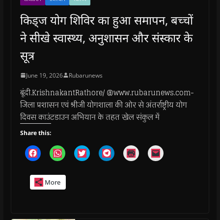
किड्ज योग शिविर का हुआ समापन, बच्चों
ने सीखे स्वास्थ्य, अनुशासन और संस्कार के
सूत्र
June 19, 2026
Rubarunews
बूंदी.KrishnakantRathore/ @www.rubarunews.com-
जिला प्रशासन एवं श्रीजी योगशाला की ओर से अंतर्राष्ट्रीय योग
दिवस काउंटडाउन अभियान के तहत खेल संकुल में
Share this:
C
C
C
C
C
C
l
l
l
l
l
l
i
i
i
i
i
i
c
c
c
c
c
c
k
k
k
k
k
k
More
t
t
t
t
t
t
o
o
o
o
o
o
s
s
s
s
p
e
h
h
h
h
r
m
a
a
a
a
i
a
r
r
r
r
n
i