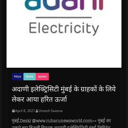
गैजेट्स
बिजनेस
महाराष्ट्र
अदाणी इलेक्ट्रिसिटी मुंबई के ग्राहकों के लिये
लेकर आया हरित ऊर्जा
April 8, 2021
Umesh Saxena
मुंबई.Desk/ @www.rubarunewsworld.com>> मुंबई का
सबसे बड़ा बिजली वितरक अदाणी इलेक्ट्रिसिटी मुंबई लिमिटेड