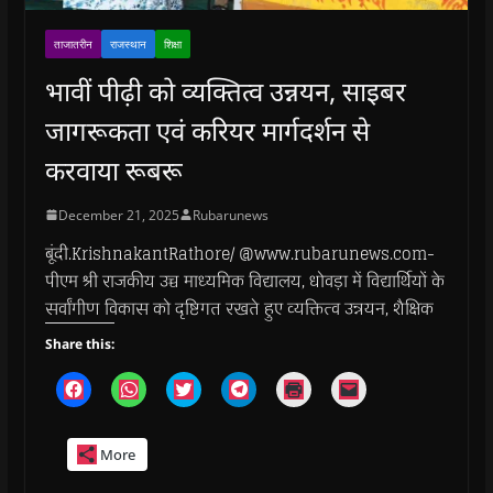
ताजातरीन
राजस्थान
शिक्षा
भावीं पीढ़ी को व्यक्तित्व उन्नयन, साइबर
जागरूकता एवं करियर मार्गदर्शन से
करवाया रूबरू
December 21, 2025
Rubarunews
बूंदी.KrishnakantRathore/ @www.rubarunews.com-
पीएम श्री राजकीय उच्च माध्यमिक विद्यालय, धोवड़ा में विद्यार्थियों के
सर्वांगीण विकास को दृष्टिगत रखते हुए व्यक्तित्व उन्नयन, शैक्षिक
Share this:
C
C
C
C
C
C
l
l
l
l
l
l
i
i
i
i
i
i
c
c
c
c
c
c
k
k
k
k
k
k
More
t
t
t
t
t
t
o
o
o
o
o
o
s
s
s
s
p
e